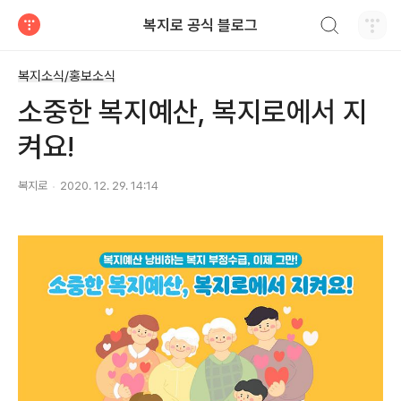
검색하기
복지로 공식 블로그
티스토리
복지소식/홍보소식
소중한 복지예산, 복지로에서 지
켜요!
복지로
2020. 12. 29. 14:14