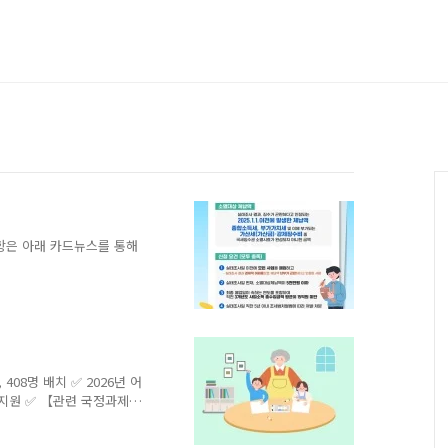
항은 아래 카드뉴스를 통해
408명 배치 ✅ 2026년 어
 지원 ✅ 【관련 국정과제】
형 유보통합 교육부(장관 최
시간대 돌봄 수요가 확대됨