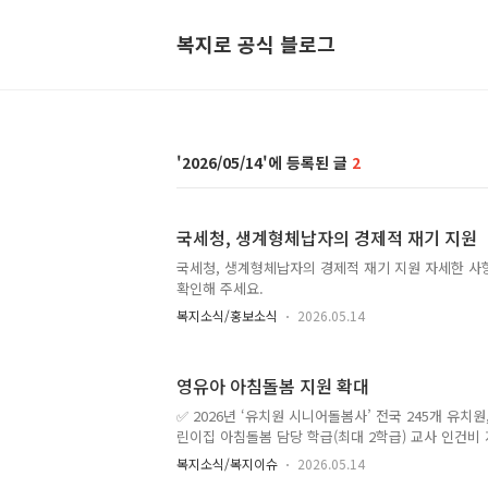
복지로 공식 블로그
2026/05/14
2
국세청, 생계형체납자의 경제적 재기 지원
국세청, 생계형체납자의 경제적 재기 지원 자세한 사
확인해 주세요.
복지소식/홍보소식
2026.05.14
영유아 아침돌봄 지원 확대
✅ 2026년 ‘유치원 시니어돌봄사’ 전국 245개 유치원, 
린이집 아침돌봄 담당 학급(최대 2학급) 교사 인건비
101-3. 교육격차 해소를 위한 공교육 강화-정부책임
복지소식/복지이슈
2026.05.14
교진)는 유치원과 어린이집을 이용하는 가정의 출근 