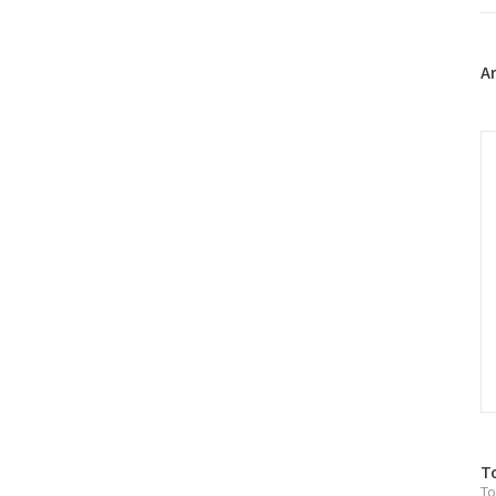
트
위
터
플
A
러
그
인
C
방
T
To
문