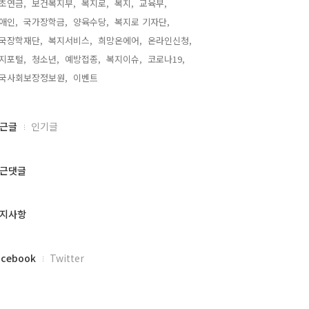
초연금,
보건복지부,
복지로,
복지,
교육부,
애인,
국가장학금,
양육수당,
복지로 기자단,
국장학재단,
복지서비스,
희망온에어,
온라인신청,
지포털,
청소년,
예방접종,
복지이슈,
코로나19,
국사회보장정보원,
이벤트,
근글
인기글
근댓글
지사항
acebook
Twitter