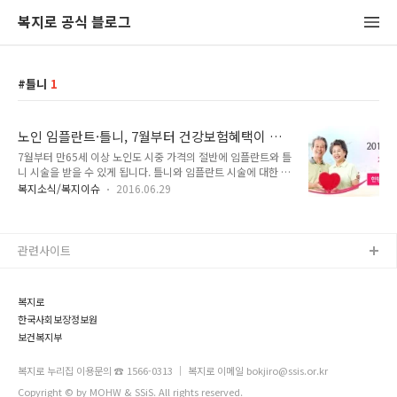
복지로 공식 블로그
틀니
1
노인 임플란트·틀니, 7월부터 건강보험혜택이 확
대됩니다.
7월부터 만65세 이상 노인도 시중 가격의 절반에 임플란트와 틀
니 시술을 받을 수 있게 됩니다. 틀니와 임플란트 시술에 대한 건
강보험 적용 연령이 내달 1일부터 현행 만70세 이상에서 65세
복지소식/복지이슈
2016.06.29
이상으로 낮아져 적용 대상이 확대되는 것인데요, 이를테면 현재
치과의원 기준으로 치아 1개당 123만5천720원을 내야만 임플
란트 시술을 받을 수 있지만, 다음 달부터 61만7천860원만 부
담하면 됩니다. 다만, 건강보험 적용으로 임플란트 시술을 받으
관련사이트
려면 일부 치아가 남아 있는 '부분무치악' 환자여야 합니다. 이가
전혀 없는 '완전무치악' 환자는 몇 개 임플란트로는 '씹는(저작)
기능' 회복을 기대할 수 없어서 건강보험 적용 대상에서 제외했
복지로
기 때문입니다. 앞니 임플란트도 어금니 임플란트가 불가능한 때
한국사회보장정보원
에만 건강보험 적..
보건복지부
복지로 누리집 이용문의 ☎ 1566-0313 ｜ 복지로 이메일 bokjiro@ssis.or.kr
Copyright © by MOHW & SSiS. All rights reserved.