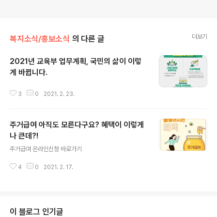
더보기
복지소식/홍보소식
의 다른 글
2021년 교육부 업무계획, 국민의 삶이 이렇
게 바뀝니다.
글 내용
3
0
2021. 2. 23.
주거급여 아직도 모른다구요? 혜택이 이렇게
나 큰데?!
글 내용
주거급여 온라인신청 바로가기
4
0
2021. 2. 17.
이 블로그 인기글