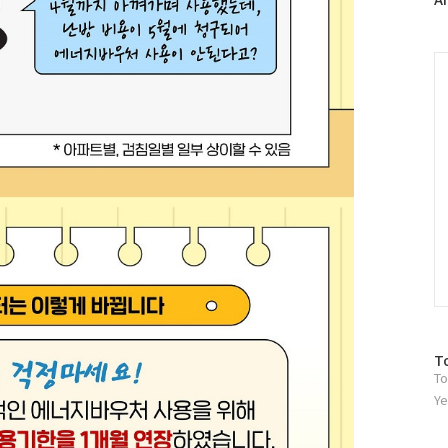
러
그
인
C
방
T
To
문
자
Ye
수