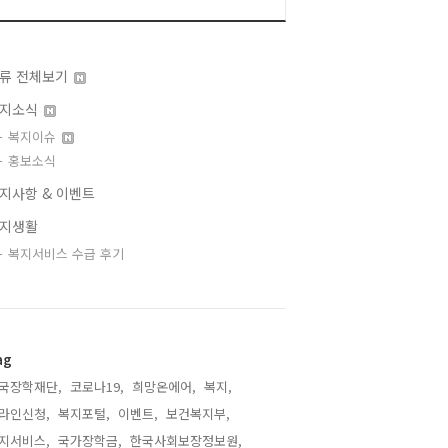
류 전체보기
지소식
복지이슈
홍보소식
지사항 & 이벤트
지생활
복지서비스 수급 후기
ag
국장학재단,
코로나19,
희망온에어,
복지,
라인신청,
복지포털,
이벤트,
보건복지부,
지서비스,
국가장학금,
한국사회보장정보원,