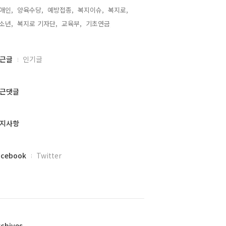
애인,
양육수당,
예방접종,
복지이슈,
복지로,
소년,
복지로 기자단,
교육부,
기초연금,
근글
인기글
근댓글
지사항
acebook
Twitter
rchives