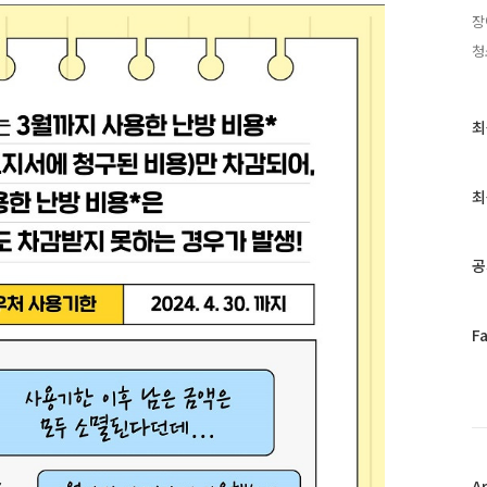
장
청
최
최
근
글
과
최
인
기
글
공
페
F
이
스
북
트
위
터
플
A