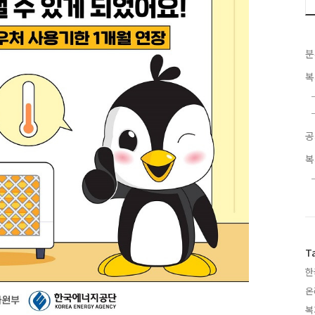
분
복
공
복
T
한
온
복