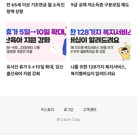
만 65세 이상 기초연금 월 소득인
9급 공채 저소득층 구분모집 제도
정액 상향
유사산 휴가 5→10일 확대, 임신
나를 위한 128가지 복지서비스,
출산육아 지원 강화
복지멤버십이 알려드려요
의안내
티스토리
로그인
고객센터
© Daum Corp.