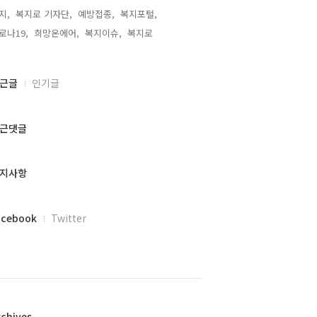
지,
복지로 기자단,
예방접종,
복지포털,
로나19,
희망온에어,
복지이슈,
복지로,
근글
인기글
근댓글
지사항
acebook
Twitter
rchives