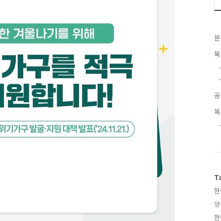
분
복
공
복
T
한
양
한