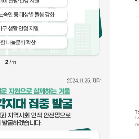
러
그
인
C
방
T
To
문
자
Ye
수