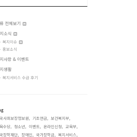
류 전체보기
지소식
복지이슈
홍보소식
지사항 & 이벤트
지생활
복지서비스 수급 후기
ag
국사회보장정보원,
기초연금,
보건복지부,
육수당,
청소년,
이벤트,
온라인신청,
교육부,
국장학재단,
장애인,
국가장학금,
복지서비스,