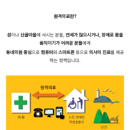
원격의료란?
섬
이나
산골마을
에 사시는 분들,
연세가 많으시거나, 장애로 몸을
움직이기가 어려운 분들
에게
동네의원 중심
으로
컴퓨터
와
스마트폰
등으로
의사의
진료
를 제공
하는 정책입니다.