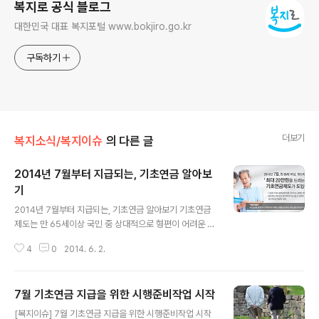
복지로 공식 블로그
대한민국 대표 복지포털 www.bokjiro.go.kr
구독하기
더보기
복지소식/복지이슈
의 다른 글
2014년 7월부터 지급되는, 기초연금 알아보
기
글 내용
2014년 7월부터 지급되는, 기초연금 알아보기 기초연금
제도는 만 65세이상 국민 중 상대적으로 형편이 어려운 7
0% 노인에게 월 최대 20만원을 지급하는 제도로 지난 2
4
0
2014. 6. 2.
일 국회 본회의에서 기초연금법이 통과됨에 따라 7월 1일
부터 현행 기초노령연금제도가 폐지되고 기초연금제도가
도입됩니다. 새롭게 도입되는 기초연금제도! 어떤 내용을
7월 기초연금 지급을 위한 시행준비작업 시작
담고 있는지 자세히 살펴볼까요? ★ 기초연금이란? 어려
글 내용
운 어르신께 최소한의 안정적인 노후생활을 마련해드리고
[복지이슈] 7월 기초연금 지급을 위한 시행준비작업 시작