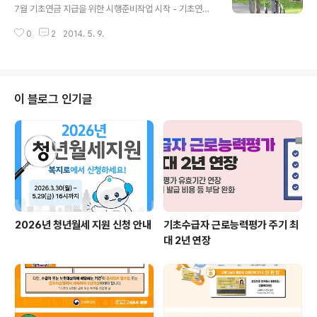
자 만 65세 이상의 어르신 중에서 소득 하위 70% 에 대해
7월 기초연금 지급을 위한 시행준비작업 시작 - 기초연금
매월 일정한 기초연금을 드립니다. 소득과 자산을 바탕으
시행령ㆍ시행규칙 및 고시 제정안 입법예고 실시 - 보건복
로 정해지는 ‘소득인정액’이 노인 단독가구 87만원, 부부
0
2
2014. 5. 9.
지부(장관: 문형표)는 7월부터 기초연금 지급을 위하여 「기
가구 139만 2천원 이하인 경우, 기초연금을 모두 받으실
초연금법 시행령ㆍ시행규칙안」 및 「기초연금법 고시안」을
수 있습니다. 기초연금은 최대 20만원까..
5월 8일부터 5월 28일까지 입법예고한다고 밝혔다. 기초
연금법 시행령ㆍ시행규칙안의 주요 내용을 살펴보면, 지난
’13.12.24일 발표한 소득인정액 기준 개선 사항*을 반영
이 블로그 인기글
하였다. (시행령 제2조 및 제3조, 시행규칙 제2조부터 제4
조까지 등) - 일하는 어르신들이 보다 많은 기초연금 혜택
을 볼 수 있도록 근로소득 공제 수준을 상향(정률 30% 추
가 공제)하고, - 고급승용차, 고가회원권 등 사치성 재산 보
유자 소득인정액 ..
2026년 청년월세 지원 신청 안내
기초수급자 근로능력평가 주기 최
대 2년 연장