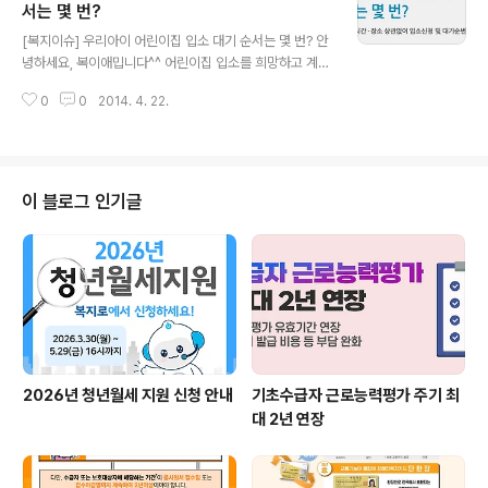
으로 만든 구멍 * 요루 : 방광/요도 등의 질환으로 소변 배
서는 몇 번?
글 내용
설에 어려움이 있을 때 복벽을 통해 체외로 소변을 배설시
[복지이슈] 우리아이 어린이집 입소 대기 순서는 몇 번? 안
키기 위하여 인공적으로 만든 구멍 보건복지부(장관 문형
녕하세요, 복이애밉니다^^ 어린이집 입소를 희망하고 계신
표)는 ‘4대 중증질환 보장성 강화’를 위해, 5월 10일부터
전국의 엄마들에게 기쁜소식이 있어요! 이제는 어린이집
장루·요루 환자가 사용하는 치료재료 중 그간 보험이 적용
0
0
2014. 4. 22.
입소신청 및 입소대기자 명부 확인을 온라인에서 전국어디
되지 않..
에서나 실시간으로 확인할 수 있다고 해요~!! 자세한 내용
을 알아보러 gogo~!! - 어린이집 입소대기 관리시스템 전
국 확대 실시 - - 사 례1 - 최근 이사한 맞벌이 김씨 부부는
딸(3세)을 어린이집에 보내기 위해 여기저기 수소문 끝에
이 블로그 인기글
A 어린이집을 직접 찾아가 대기신청을 하였으나 상위 대기
자가 많이 남았다는 A 어린이집 원장의 답변을 듣고 대기
중이었다. 그러던 중 김씨는 인근에 사는 이씨 부부의 아들
(3세)이 김씨와 비슷한 시기에 A 어린이집에 신청했는데
바로 입소했다는 사실..
2026년 청년월세 지원 신청 안내
기초수급자 근로능력평가 주기 최
대 2년 연장