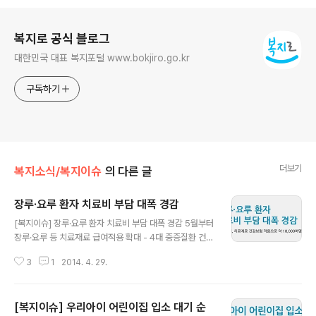
로그 정보
복지로 공식 블로그
대한민국 대표 복지포털 www.bokjiro.go.kr
구독하기
더보기
복지소식/복지이슈
의 다른 글
장루·요루 환자 치료비 부담 대폭 경감
글 내용
[복지이슈] 장루·요루 환자 치료비 부담 대폭 경감 5월부터
장루·요루 등 치료재료 급여적용 확대 - 4대 중증질환 건강
보험 보장성 강화 차원 급여 적용 확대 - 대장, 항문 등 절제
3
1
2014. 4. 29.
수술을 받아 장루·요루를 가지고 있는 암환자, 장애인의 치
료비 부담이 5월 10일부터 대폭 경감될 것으로 보인다. *
장루 : 대장/소장 등의 질병으로 대변 배설에 어려움이 있을
[복지이슈] 우리아이 어린이집 입소 대기 순
때 복벽을 통해 체외로 대변을 배설시키기 위하여 인공적