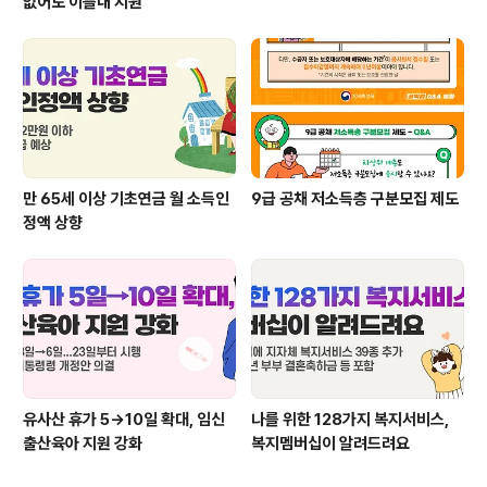
없어도 이틀내 지원
만 65세 이상 기초연금 월 소득인
9급 공채 저소득층 구분모집 제도
정액 상향
유사산 휴가 5→10일 확대, 임신
나를 위한 128가지 복지서비스,
출산육아 지원 강화
복지멤버십이 알려드려요