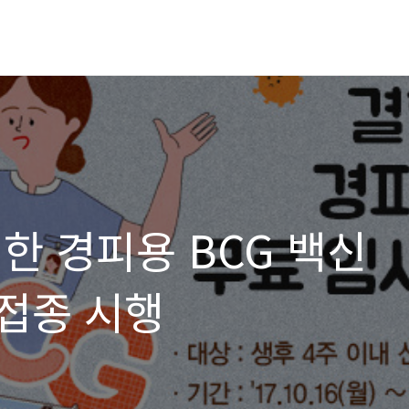
한 경피용 BCG 백신
접종 시행