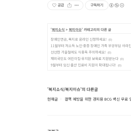
공감
구독하기
'
복지소식
>
복지이슈
' 카테고리의 다른 글
장애인연금, 복지로 온라인 신청하세요!
(0)
11월부터 저소득 노인·중증 장애인 가족 부양부담 사라
선선한 가을철에도 식중독 주의하세요!
(0)
재외국민도 어린이집·유치원 보육료 지원받는다
(0)
9월부터 임신·출산 진료비 지원이 확대됩니다!
(0)
'복지소식/복지이슈'의 다른글
현재글
결핵 예방을 위한 경피용 BCG 백신 무료