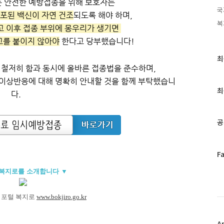
 안전한 예방접종을 위해 보호자는
국
포된 백신이 자연 건조
되도록 해야 하며,
복
고 이후 접종 부위에 몽우리가 생기면
고를 붙이지 않아야
한다고 당부했습니다!
최
최
근
 철저히 함과 동시에 올바른 접종법을 준수하며,
글
 이상반응에 대해 명확히 안내할 것을 함께 부탁했습니
과
최
다.
인
기
글
공
페
F
이
 복지
로를 소개합
니다 ▼
스
북
트
지포털 복지로
www.bokjiro.go.kr
위
터
플
A