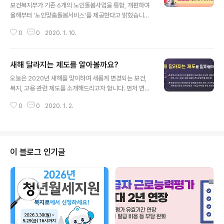
보건복지부가 기존 6개의 노인돌봄사업을 통합, 개편하여
올해부터 '노인맞춤돌봄서비스'를 제공한다고 밝혔습니다.
작년보다 10만 명 증가한 45만 명이단순한 안부 확인이나
0
0
2020. 1. 10.
가사 지원을 넘어 맞춤형 서비스를 받게 된다고 밝혔습니
다. 또한 기존에 다양한 서비스로 나뉘어져 있던 노인 서비
스를'노인맞춤돌봄서비스' 하나로 통합하면서올해부터 돌
새해 달라지는 제도를 알아볼까요?
봄이 필요한 노인은 기존에 중복 지원이 불가했던안전지
글 내용
원, 사회참여, 생활교육, 일상생활 분야의 다양한 서비스를
오늘은 2020년 새해를 맞이하여 새롭게 변경되는 보건,
동시에 이용할 수 있습니다. 개인별 필요에 따라 서비스가
복지, 고용 관련 제도를 소개해드리고자 합니다. 먼저 변경
제공되도록조사와 상담을 거쳐 구체적인 서비스의 내용과
된 보건 분야에서는자궁, 난소, 유방, 심장 초음파에 대해
양을 결정합니다. 이용자는 보다 가까운 기관에서체계적인
0
0
2020. 1. 2.
건강보험 적용이 확대됩니다.초음파 검사는 2020년 상반
서비스를 제공받을 수 있습니다. 노인맞춤돌봄서비스는 독
기부터, 흉부(유방)·심장 초음파는 2020년 하반기부터건
립적 일상생활이 어려운만 65세 이상 국민기초생활..
강보험이 확대 적용되며 의사가 질환이 의심된다고 판단해
실시한 검사에 한해 적용됩니다. 또, 각종 예방접종에 대한
지원이 추가됩니다.만성 B형·C형간염, 간섬유증, 경변증을
이 블로그 인기글
앓은 20~40대 만성 간질환자 중A형간염 예방접종을 받
지 않았거나 비감염자를 대상으로 A형간염 예방접종 2회
를 지원하며인플루엔자 4가 백신 무료 접종대상자로 중학
교 1학년까지의 청소년이 추가됩니다. 부양의무자 기준 완
화 등 생계급여 제도도 개선됩니다...