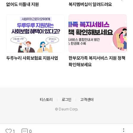
없어도 이틀내 지원
복지멤버십이 알려드려요
두루누리 사회보험료 지원사업
한부모가족 복지서비스 지원 정책
확인해보세요
의안내
티스토리
로그인
고객센터
© Daum Corp.
1
0