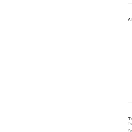
트
위
터
플
A
러
그
인
C
방
T
To
문
자
Ye