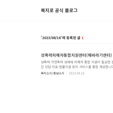
복지로 공식 블로그
2023/08/16
1
성폭력피해자통합지원센터(해바라기센터)
성폭력·가정폭력·성매매 피해자 통합 지원이 필요한 분을
간 상담·의료·법률지원 등의 서비스를 통합 제공합니다
가정폭력 성매매 피해자 대상 365일 24시간 상담지
복지소식/홍보소식
2023.08.16
심리지원 등의 서비스를 통합적으로 제공함으로써 피
위기상황에 대처하고 2차 피해를 방지할 수 있도록 지
용은 아래 카드뉴스와 바로가기 링크를 참고하여 주시기
족부 해바라기센터 운영 바로가기