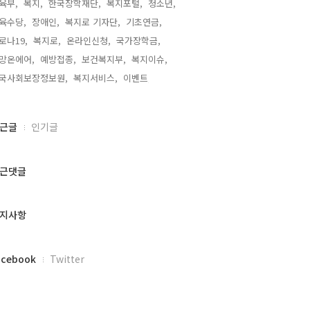
육부,
복지,
한국장학재단,
복지포털,
청소년,
육수당,
장애인,
복지로 기자단,
기초연금,
로나19,
복지로,
온라인신청,
국가장학금,
망온에어,
예방접종,
보건복지부,
복지이슈,
국사회보장정보원,
복지서비스,
이벤트,
근글
인기글
근댓글
지사항
acebook
Twitter