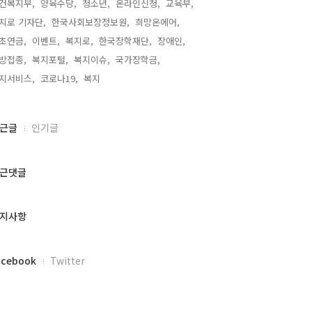
건복지부,
양육수당,
청소년,
온라인신청,
교육부,
지로 기자단,
한국사회보장정보원,
희망온에어,
초연금,
이벤트,
복지로,
한국장학재단,
장애인,
방접종,
복지포털,
복지이슈,
국가장학금,
지서비스,
코로나19,
복지,
근글
인기글
근댓글
지사항
acebook
Twitter