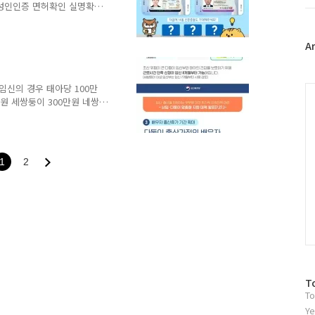
트
 성인인증 면허확인 실명확인
위
용은 아래 카드뉴스를 참고하
터
증 누리집 바로가기
플
A
러
그
인
임신의 경우 태아당 100만
C
만원 세쌍둥이 300만원 네쌍
을 감안하여 다둥이 가정의 임
한 내용은 아래 이미지를 참
지부 바로가기
1
2
방
T
To
문
자
Ye