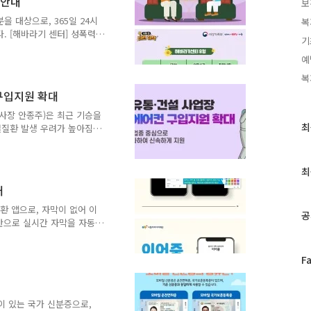
 안내
보
금 적정 지급, 부정수급 현
화된 신고 창구를 설치할 필
 대상으로, 365일 24시
복
 보조금 부조리 신고센터’는
. [해바라기 센터] 성폭력
기
원,의료지원, 수사법률지원,
예
해자가 폭력 피해로 인한
원합니다. 보다 자세한 내
복
 바랍니다. 출처 : 여성가
구입지원 확대
사장 안종주)은 최근 기승을
최
최
열질환 발생 우려가 높아짐
근
), 그늘막 등 온열질환 예
글
사업장 조성지원사업을 통해
장을 대상으로 이동식 에어
과
최
, 구입비용의 70%) 올해
인
내
난 3월부터 신청을 받아
기
)을 결정한 바 있으나, 최
환 앱으로, 자막이 없어 이
글
공
을 중심으로 이동식 에어컨
반으로 실시간 자막을 자동
 카드뉴스를 참고하여 주시
로드 및 사용 방법 안내 영
페
F
이
스
북
이 있는 국가 신분증으로,