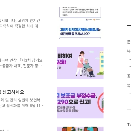
 실시합니다, 고령자 인지건
 파악하여 적절한 치매 예방
학조사), 제14조의 2(치
누가 참여하나요? 우리나라
분
1,000명 입니다. 어디서
인의료복지시설, 요양병원을
복
결과에 따라 치매진단검사가
사 실시 관련 내용을 아래
가급여 인상 「제3차 장기요
지부, 중앙치매센터 중앙치매
·공급자 대표, 전문가 등으
, 공청회(6.16)와 장기
공
기요양보험은 일상생활을 혼자
7월부터 시행된 사회보험으로
복
시설에서 장기요양서비스를 이용
으로 신고하세요
초기에 대비하여 수급자와 인
 → (’12) 34.2 → (’17)
화 및 관리 일원화 보건복
고 활성화를 위해 8월 11
설치하여 국민들이 보건복지
있도록 개선한다고 밝혔습니
는 우편·팩스를 통해서 보건복
T
 이용하여 신고가 가능하