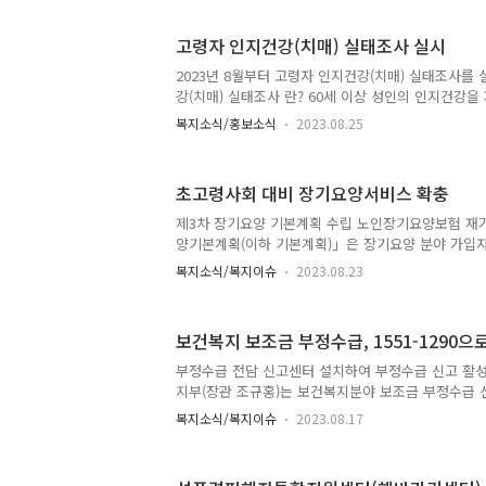
고령자 인지건강(치매) 실태조사 실시
2023년 8월부터 고령자 인지건강(치매) 실태조사를
강(치매) 실태조사 란? 60세 이상 성인의 인지건강을
관리 정책을 수립 시행하기위하여 치매관리법 제14조(역
복지소식/홍보소식
2023.08.25
매실태조사)에 따라 실시하는 국가단위의 법정조사 
60세 이상 성인을 대표할 수 있도록 전국에서 선정된 1
누가 조사하나요? 조사대상자가 거주하는 자택, 노
초고령사회 대비 장기요양서비스 확충
직접 방문하여 훈련된 조사원이 면접을 실시 조사 
필요한 조사 대상자의 경우 치매안심센터에서 추가 조
제3차 장기요양 기본계획 수립 노인장기요양보험 재
의 카드뉴스를 통해서 확인해 보세요. 출처 : 보건복
양기본계획(이하 기본계획)」은 장기요양 분야 가입자
센터 바로가기
로 구성된 기본계획 추진단의 논의를 거쳐 안을 마련하고
복지소식/복지이슈
2023.08.23
요양위원회(8.17)를 거쳐 확정되었습니다. 노인장
서 수행하기 어려운 노인을 지원하기 위해 2008년 
서, 102만 명(’22.12월)의 수급자가 재가 또는 
보건복지 보조금 부정수급, 1551-1290
하고 있다. 장기요양기관은 27,484개소로서 제도 
프라 모두 큰 폭으로 증가하였습니다. * [수급자] (’08) 21.4
부정수급 전담 신고센터 설치하여 부정수급 신고 활성
58.5 → (‘22) 101.9만 명 * [기관] ..
지부(장관 조규홍)는 보건복지분야 보조금 부정수급 신
일(금)부터‘보건복지부 보조금 부조리신고센터’를 
복지소식/복지이슈
2023.08.17
분야 보조금에 대한 부정수급을 손쉽게 신고할 수 
다. 현재 복지로 누리집(www.bokjiro.go.kr) 또
지부에 직접 신고하거나 지방자치단체 민원창구 등을