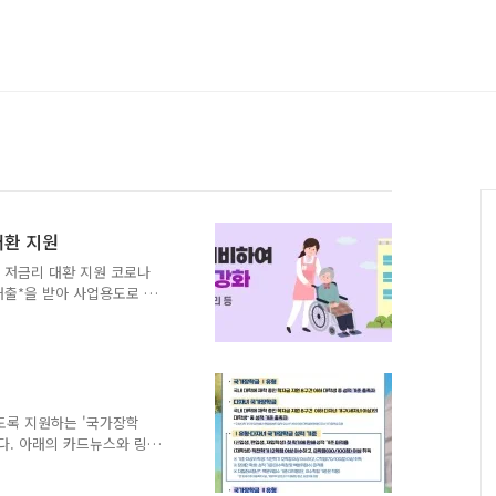
대환 지원
 저금리 대환 지원 코로나
대출*을 받아 사업용도로 지
프로그램｣을 통해 저금리 대출
축은행, 여전사(카드사, 캐피탈
고), 보험사에서 취급
공인의 고금리 부담을 경감하
.3.13일에는 보다 많은 소
도록 현장의 애로사항을 청
도록 지원하는 '국가장학
 변경하는 등 제도개..
니다. 아래의 카드뉴스와 링크
국장학재단 한국장학재단 바로