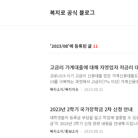
복지로 공식 블로그
2023/08
11
고금리 가계대출에 대해 자영업자 저금리 
코로나19 시기 고금리 신용대출 받은 가계신용대출도
19를 극복하는 과정에서 고금리(7% 이상) 가계신용
출한 자영업자들은 ’23.8.31일부터 ｢저금리 대환 
복지소식/복지이슈
2023.08.31
(최대 5.5%)로 갈아탈 수 있게 됩니다. * 은행, 저
사), 상호금융(농협, 수협, 산림조합, 신협, 새마을금
’22.9.30일부터 금융위원회와 신용보증기금은 소상
2023년 2학기 국가장학금 2차 신청 안내
기 위해 ｢저금리 대환 프로그램｣을 운영하고 있다. ’23
상공인들이 ｢저금리 대환 프로그램｣을 이용할 수 있
대학생들의 등록금 부담을 덜고 학업에 열중할 수 있
취하여 지원대상과 한도를 확대하고 상환구조를 장기로
금'의 2023년 2학기 신청 관련 내용을 안내해 드립
에서 자세한 내용을 알아보세요! 출처 : 교육부, 한
복지소식/홍보소식
2023.08.31
가기