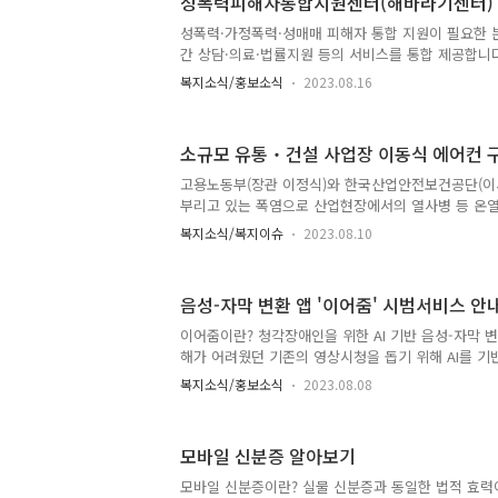
성폭력피해자통합지원센터(해바라기센터)
나, 부정수급 신고 관련 상담, 신고인에 대한 신고포상
황 모니터링 등 부정수급 관리의 효율화를 위해 일원
성폭력·가정폭력·성매매 피해자 통합 지원이 필요한 분을
요가 있었습니다. 이에 새롭게 설치되는 ‘보건복지부
간 상담·의료·법률지원 등의 서비스를 통합 제공합니다
▲사회보장급여..
가정폭력 성매매 피해자 대상 365일 24시간 상담지
복지소식/홍보소식
2023.08.16
심리지원 등의 서비스를 통합적으로 제공함으로써 피
위기상황에 대처하고 2차 피해를 방지할 수 있도록 지
용은 아래 카드뉴스와 바로가기 링크를 참고하여 주시기
소규모 유통‧건설 사업장 이동식 에어컨 
족부 해바라기센터 운영 바로가기
고용노동부(장관 이정식)와 한국산업안전보건공단(이
부리고 있는 폭염으로 산업현장에서의 열사병 등 온
에 따라 중‧소사업장에서 이동식 에어컨(국소냉방장치
복지소식/복지이슈
2023.08.10
방품목 지원을 확대한다고 밝혔습니다. * 매년 클린
폭염으로 인한 온열질환을 예방하기 위하여 중소사업
컨 및 그늘막 등 구입비용 지원(사업장당 최대 3천만원
음성-자막 변환 앱 '이어줌' 시범서비스 안
이미 중소사업장이 폭염에 미리 대비할 수 있도록 지
132억원 규모의 온열질환 예방품목 지원(4,300여개사
이어줌이란? 청각장애인을 위한 AI 기반 음성-자막 변
근 폭염 상황이 심각해짐에 따라 폭염에 취약한 업종
해가 어려웠던 기존의 영상시청을 돕기 위해 AI를 기
등 예방품목 지원 ..
으로 생성해주는 앱입니다. 보다 자세한 내용은 아래
복지소식/홍보소식
2023.08.08
기 바랍니다. 출처 : 시청자미디어재단 이어줌 앱 다운
상 바로가기
모바일 신분증 알아보기
모바일 신분증이란? 실물 신분증과 동일한 법적 효력