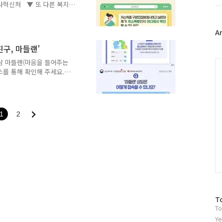
트
인사혁신처 ▼ 또 다른 복지
위
터
플
A
러
구, 마들랜'
그
인
상담 마들랜(마음을 들어주는
C
스를 통해 확인해 주세요.
명보험사회공헌재단 ▼ 또 다른
1
2
방
T
To
문
자
Ye