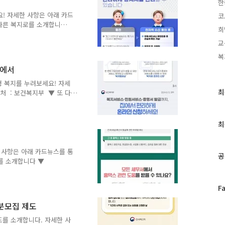
!
한
! 자세한 사항은 아래 카드
코
 다른 복지로를 소개합니
희
교
복
로에서
 복지를 누려보세요! 자세
최
최
처 : 보건복지부 ▼ 또 다
근
글
과
최
인
기
 사항은 아래 카드뉴스를 통
글
공
로를 소개합니다 ▼
페
F
이
분모집 제도
스
북
를 소개합니다. 자세한 사