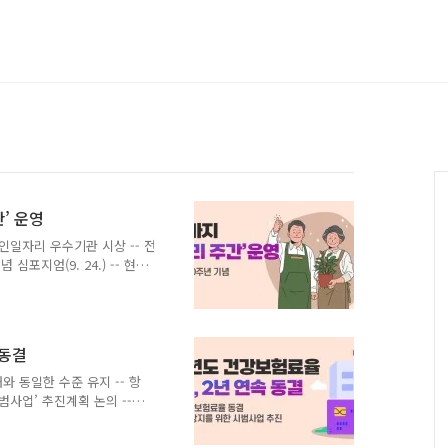
간’ 운영
, 노인일자리 우수기관 시상 -- 전
심포지엄(9. 24.) -- 현장
 다양한 행사 개최 - 보건복지부
 대한 사회적 관심을 환기하
월)부터 9월 27일(금)까지
보건복지부가 주최하고 한국노
 동결
라인 방식으로 진행되며, ▲
관 ▲20주년 기념 심포지
와 동일한 수준 유지 -- 항
사업’ 추진계획 논의 --
포함 비상진료 지원방안 연
과 같다. □ 위원회는 이날