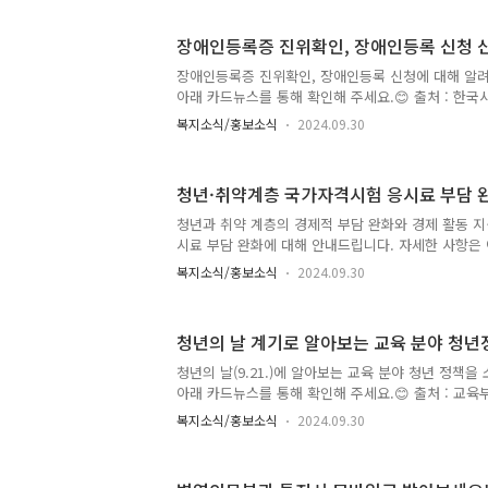
’25년 건강보험료율을 올해와 동일한 7.09%로 
* 4번째 보험료율 동결 결정(‘09, ’17, ‘24, ’25
장애인등록증 진위확인, 장애인등록 신청 
개혁 추진을 위한 지출 소요가 있어 일정 수준의 인
지속되는 고물가·고금리 등으로 인한 국민 경제의 보
장애인등록증 진위확인, 장애인등록 신청에 대해 알
제도 도입 이래 가장 안정적으로 운영 중인 ..
아래 카드뉴스를 통해 확인해 주세요.😊 출처 : 한
복지로를 소개합니다 ▼
복지소식/홍보소식
2024.09.30
청년·취약계층 국가자격시험 응시료 부담 
청년과 취약 계층의 경제적 부담 완화와 경제 활동 
시료 부담 완화에 대해 안내드립니다. 자세한 사항은
해 주세요.😊 출처 : 법제처 ▼ 또 다른 복지로를 
복지소식/홍보소식
2024.09.30
청년의 날 계기로 알아보는 교육 분야 청년
청년의 날(9.21.)에 알아보는 교육 분야 청년 정책
아래 카드뉴스를 통해 확인해 주세요.😊 출처 : 교육
개합니다 ▼
복지소식/홍보소식
2024.09.30