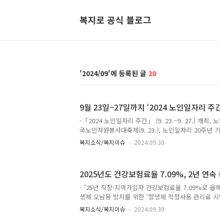
복지로 공식 블로그
2024/09
20
9월 23일~27일까지 ‘2024 노인일자리 주
-「2024 노인일자리 주간」 (9. 23.~9. 27.) 개최
국노인자원봉사대축제(9. 23.), 노인일자리 20주년 기념 
국민참여관(9. 23.~9. 24.), 온라인 국민참여관 등
복지소식/복지이슈
2024.09.30
(장관 조규홍)는 노인일자리 및 사회활동 지원사업에
고 정책에 대한 국민 공감을 제고하기 위해 9월 23일(
'2024 노인일자리 주간'을 운영한다고 밝혔다. 
2025년도 건강보험료율 7.09%, 2년 연속
인인력개발원이 주관하는 이번 행사는 오프라인과 온
우수 기관 시상 ▲전국노인자원봉사대축제 ▲국민참여
- ’25년 직장·지역가입자 건강보험료율 7.09%로 올해
엄 등으로 다양하게 구성된다. ..
생제 오남용 방지를 위한 ‘항생제 적정사용 관리료 시범
코로나19 상황 및 추석연휴 대비 응급의료 지원 등 
복지소식/복지이슈
2024.09.30
장 - 건정심에서 논의된 각 안건의 주요 내용은 다음