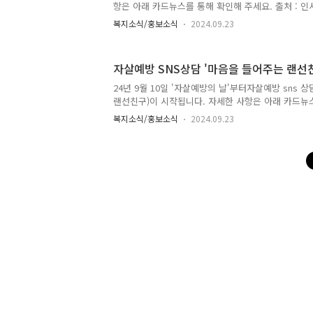
항은 아래 카드뉴스를 통해 확인해 주세요. 출처 : 
로를 소개합니다 ▼
복지소식/홍보소식
2024.09.23
자살예방 SNS상담 '마음을 들어주는 랜선친
24년 9월 10일 '자살예방의 날'부터자살예방 sns 
랜선친구)이 시작됩니다. 자세한 사항은 아래 카드뉴
😊 출처 : 보건복지부, 한국생명존중희망재단, 생
복지소식/홍보소식
2024.09.23
복지로를 소개합니다 ▼