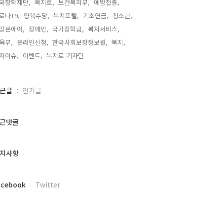
국장학재단,
복지로,
보건복지부,
예방접종,
로나19,
양육수당,
복지포털,
기초연금,
청소년,
망온에어,
장애인,
국가장학금,
복지서비스,
육부,
온라인신청,
한국사회보장정보원,
복지,
지이슈,
이벤트,
복지로 기자단,
근글
인기글
근댓글
지사항
acebook
Twitter