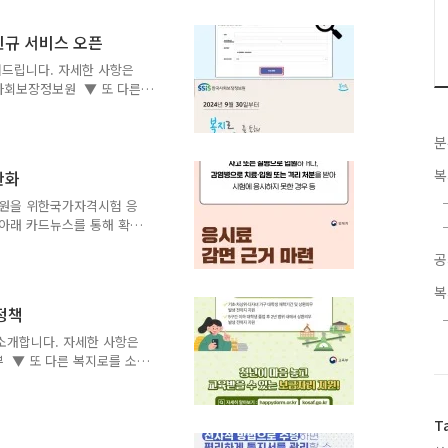
유지하는 것으로 결정하였다.
) ○ 지역·필수의료 투자 등 의료
신규 서비스 오픈
상 필요성이 제기되었으나,
험료 부담 여력과 건강보험
려드립니다. 자세한 사항은
국사회보장정보원 ▼ 또 다른
분
복
완화
지원을 위한국가자격시험 응
 아래 카드뉴스를 통해 확인
소개합니다 ▼
공
복
정책
을 소개합니다. 자세한 사항은
부 ▼ 또 다른 복지로를 소
T