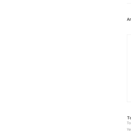
트
위
터
플
A
러
그
인
C
방
T
To
문
자
Ye