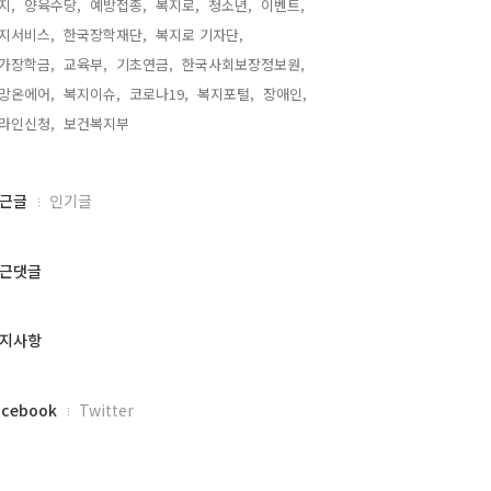
지,
양육수당,
예방접종,
복지로,
청소년,
이벤트,
지서비스,
한국장학재단,
복지로 기자단,
가장학금,
교육부,
기초연금,
한국사회보장정보원,
망온에어,
복지이슈,
코로나19,
복지포털,
장애인,
라인신청,
보건복지부,
근글
인기글
근댓글
지사항
acebook
Twitter