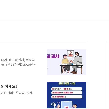
 66세 폐기능 검사, 이상지
9월 18일(목) 2025년
규 도입방안(안), 이상지질
 결과를 공개하였다. 또한
검진 종합계획 수립계획(안)'을
 만성질환으로 유병률은
주의하세요!
 초기에 별다른 증상이 없어
 왔다. 이번 위원회 의결
 대해 알려드립니다. 자세
받는 경우 폐..