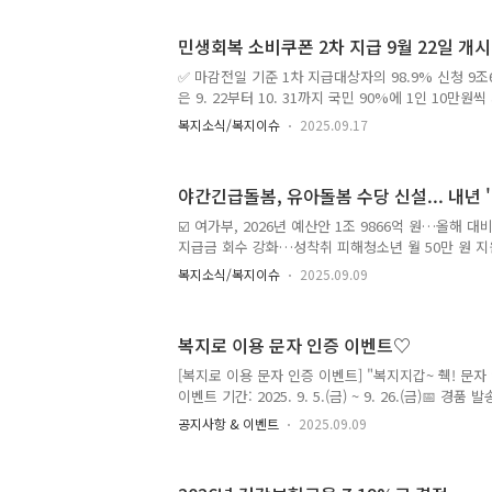
민생회복 소비쿠폰 2차 지급 9월 22일 개시
✅ 마감전일 기준 1차 지급대상자의 98.9% 신청 9조6
은 9. 22부터 10. 31까지 국민 90%에 1인 10만
준 먼저 적용, '25.6월 건보료 최종 90% 선별 ✅ 
복지소식/복지이슈
2025.09.17
금융소득 2천만 원 초과 시 지급제외정부는 9월 12
부처 합동 브리핑을 개최하고, 민생회복 소비쿠폰 1차
을 발표하였다. 1차*는 7월 21일(월)부터 전 국민을
야간긴급돌봄, 유아돌봄 수당 신설... 내년 
최대 45만 원까지 지급하고 있으며, 2차는 소득 선별 
부터 국민의 90%에 대해 10만 원을 추가로 지급할 예
☑️ 여가부, 2026년 예산안 1조 9866억 원…올해 대비
최소 15만 원에서 최대..
지급금 회수 강화…성착취 피해청소년 월 50만 원 
정부지원 기준을 중위소득 200%에서 250% 이하로
복지소식/복지이슈
2025.09.09
야간긴급돌봄·유아돌봄 수당 신설 등으로 돌봄 사각
가족 복지급여 지급 기준은 중위소득 63%에서 65%
선지급금의 회수 강화를 위한 징수·모니터링 등의 인력
복지로 이용 문자 인증 이벤트♡
은둔 청소년 원스톱 패키지 지원사업은 시·도 2개를 
1식 급식단가는 5000원에서 내년부터 6000원으로
[복지로 이용 문자 인증 이벤트] "복지지갑~ 췍! 문자 
범죄 대응을 위한 인력 보강과 함께 삭제지원시스템 
이벤트 기간: 2025. 9. 5.(금) ~ 9. 26.(금)📅 경품 발
별 문자 발송 예정입니다.🎁 이벤트 경품: 커피 기프티
공지사항 & 이벤트
2025.09.09
법은 아래아래!를 확인해주세요! 문자로 나의 복지지
요! 지금 복지로에 접속해 ‘나의 복지지갑’을 확인하고
자 보내면 이벤트 참여 완료! 📌 복지지갑👉 나의 