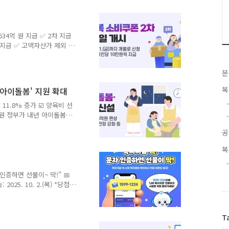
34억 원 지급 ✅ 2차 지급
원씩 지급 ✅ 고액자산가 제외 기
재산세 과세표준 합계 12억원,
일(금) 정부서울청사에서 관계
분
 지급 경과와 2차 지급계획
 대상으로 최소 15만 원에서
복
'아이돌봄' 지원 확대
절차를 거쳐 9월 22일(월)
정이다. * 전 국민 1인당
 11.8% 증가 ☑️ 양육비 선
지원 정부가 내년 아이돌봄
 완화하고, 돌봄수당 인상 및
공
지대를 최소화한다. 한부모
 이하로 완화하고, 양육비
복
도 보강한다. 또한 고립·
더 늘리며, 청소년 이용시설
 인상한다. 이밖에도 디지털성
인증하면 선물이~ 딱!" 📅
기능을 개선하는..
송: 2025. 10. 2.(목) *당첨자 개
콘 (125명) 자세한 참여방
갑 인증하고 선물 받아가세
 캡쳐 또는 사진 찍어서 문
T
복지정보를 한 번에 확인할 수