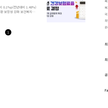
복
청 현황 등 ✅ 이벤트 참여
인하기 * 복지로 접..
 0.1%p(전년대비 1.48%)
복
질환 보장성 강화 보건복지부
국
정책심의위원회(이하 ‘건정심’,
희
번 회의에서 ’26년도 건강보
정(안)(사용범위 확대)을 의
온
다음과 같다. 우선 위원회
1
올해보다 0.1%p(전년대비
안정적인 상황이나, 그간 보
최
최
근
글
과
최
인
기
글
공
페
F
이
스
북