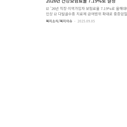
2026년 건강보험료율 7.19%로 결정
있어요 👉 복지자격 정보, 복지 수급 현황, 서비스 신
방법 1️⃣ 복지포털 ‘복지로’ 접속해 ‘나의 복지지갑’ 확
☑️ ’26년 직장·지역가입자 보험료율 7.19%로 올해대비
인상 ☑️ 다발골수종 치료제 급여범위 확대로 중증암
는 8월 28일(목) 14시에 2025년 제15차 건강보험
복지소식/복지이슈
2025.09.05
위원장 : 이형훈 제2차관)를 개최하였다. 건정심은 이
험료율 결정(안), 약제급여 목록 및 급여상한금액표 개
결하였다. 건정심에서 논의된 각 안건의 주요 내용은 
는 이날 ’26년 건강보험료율을 7.19%로 결정하여, 
1.48%) 인상하기로 하였다. 현재 건강보험 재정은 
험료율 동결과 경제 저성장 기조로 ..