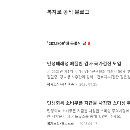
복지로 공식 블로그
2025/09
6
만성폐쇄성 폐질환 검사 국가검진 도입
✅ 2025년 제1차 국가건강검진위원회 개최✅ 56세 및
질혈증, 당뇨병 사후관리 강화보건복지부(장관 정은경)는 
제1차 국가건강검진위원회를 개최하여 폐기능 검사 신
복지소식/복지이슈
2025.09.25
혈증 및 당뇨병 사후관리 강화방안(안)을 심의하고 그
2026년에 수립 예정인 '제4차(’26~’30) 국가건강
함께 보고하였다. 만성 폐쇄성 폐질환은 주요 호흡기
민생회복 소비쿠폰 지급을 사칭한 스미싱 
12%로 높지만 질병에 대한 인지도가 2.3%로 낮고,
국가검진항목 도입을 통한 조기발견 필요성이 제기되어
민생회복 소비쿠폰 지급을 사칭한 스미싱 주의사항에
로 내년부터는 56세 및 66세 국민이 국가건강검진을 
한 사항은 아래 카드뉴스를 통해 확인해 주세요.
복지소식/홍보소식
2025.09.17