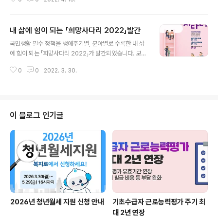
으로 접수된 총 48,563건(2022. 3. 31. 기준)에 대해 첫
만남이용권이 지급됩니다. 첫만남이용권은 2020년 12월
제4차 저출산‧고령사회 기본계획의 핵심 사업인 영아기 집
내 삶에 힘이 되는 「희망사다리 2022」발간
중투자 사업의 일환으로 도입되었으며, 2022년 출생 아동
글 내용
부터 지급되고, 출생신고 후 주민등록번호를 부여받은 아
국민생활 필수 정책을 생애주기별, 분야별로 수록한 내 삶
동은 출생순위에 상관없이 동일한 지원(200만 원 바우처,
에 힘이 되는 「희망사다리 2022」가 발간되었습니다. 보다
일시금)을 받을 수 있으며, 국민행복카드를 통해 지급되는
자세한 내용은 '정책주간지 공감'에서 확인할 수 있으며, 아
것이 원칙입니다. 다만, 아동양육시설 등 시설보호아동의
0
0
2022. 3. 30.
래 링크를 참고하시기 바랍니다. - 출처 : 문화체육관광부
경우 디딤씨앗통장(아동발달지원계좌)에 현금으로 첫만남
이용권이..
이 블로그 인기글
2026년 청년월세 지원 신청 안내
기초수급자 근로능력평가 주기 최
대 2년 연장