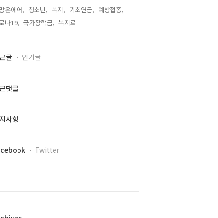
망온에어,
청소년,
복지,
기초연금,
예방접종,
로나19,
국가장학금,
복지로,
근글
인기글
근댓글
지사항
acebook
Twitter
rchives