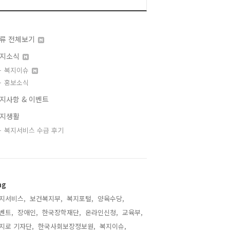
류 전체보기
지소식
복지이슈
홍보소식
지사항 & 이벤트
지생활
복지서비스 수급 후기
ag
지서비스,
보건복지부,
복지포털,
양육수당,
벤트,
장애인,
한국장학재단,
온라인신청,
교육부,
지로 기자단,
한국사회보장정보원,
복지이슈,