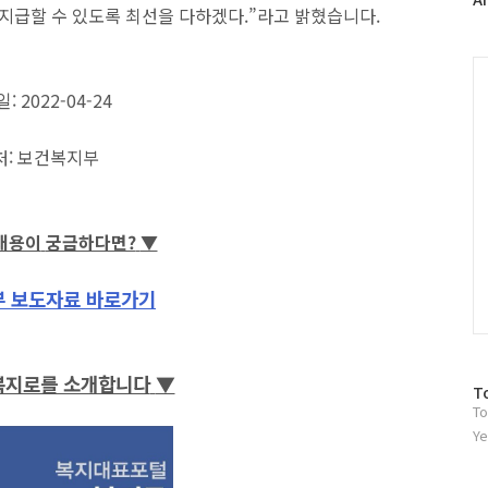
지급할 수 있도록 최선을 다하겠다.”라고 밝혔습니다.
러
그
인
C
: 2022-04-24
처: 보건복지부
내용이
궁금하다면?
▼
 보도자료 바로가기
 복지로를 소개합니다
▼
방
T
To
문
자
Ye
수