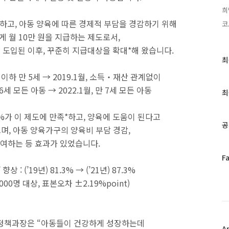
희
하고, 아동 양육에 따른 경제적 부담을 경감하기 위해
코
 월 10만 원을 지급하는 제도로서,
초 도입된 이후, 꾸준히 지급대상을 확대*해 왔습니다.
최
최
근
% 이하 만 5세 → 2019.1월, 소득‧재산 관계없이
글
 6세 모든 아동 → 2022.1월, 만 7세 모든 아동
과
최
인
기
3%가 이 제도에 만족*하고, 양육에 도움이 된다고
글
공
으며, 아동 양육가구의 양육비 부담 경감,
여하는 등 효과가 있었습니다.
페
F
이
: (’19년) 81.3% → (’21년) 87.3%
스
00명 대상, 표본오차 ±2.19%point)
북
트
위
터
정책과장은 “아동들이 건강하게 성장하는데
플
A