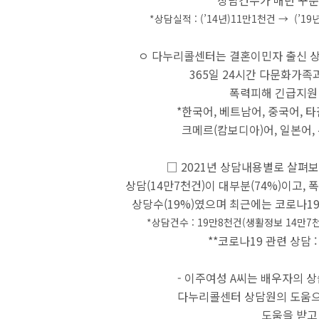
상담건수가 매년 꾸준
*상담실적 : (’14년)11만1천건 → (’19년
ㅇ 다누리콜센터는 결혼이민자 출신 상담
365일 24시간 다문화가
폭력피해 긴급지원
*한국어, 베트남어, 중국어, 타갈
크메르(캄보디아)어,
일본어,
□ 2021년 상담내용별로 살펴보
상담(14만7천건)이 대부분(74%)이고, 
상당수(19%)였으며 최근에는 코로나19
*상담건수 : 19만8천건(생활정보 14만7천건
**코로나19 관련 상담 : (
- 이주여성 A씨는 배우자의 상
다누리콜센터 상담원의
도움으
도움을 받고