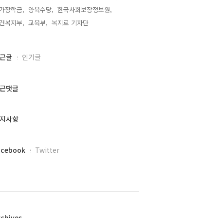
가장학금,
양육수당,
한국사회보장정보원,
건복지부,
교육부,
복지로 기자단,
근글
인기글
근댓글
지사항
acebook
Twitter
rchives