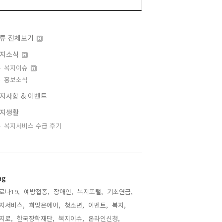
류 전체보기
지소식
복지이슈
홍보소식
지사항 & 이벤트
지생활
복지서비스 수급 후기
ag
로나19,
예방접종,
장애인,
복지포털,
기초연금,
지서비스,
희망온에어,
청소년,
이벤트,
복지,
지로,
한국장학재단,
복지이슈,
온라인신청,