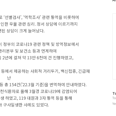
러
그
인
C
로 ‘선별검사’, ‘역학조사’ 관련 통역을 비롯하여
 인한 우울 관련 심리․정서 상담에 이르기까지
된 상담이 크게 늘어났다.
 정부의 코로나19 관련 정책 및 방역정보에서
관리본부 및 보건소 등과 연계하여
 2년에 걸쳐 약 13만 6천여 건 진행하였고,
 등에서 제공하는 사회적 거리두기, 백신접종, 긴급재
난
 총 154건(’22.3월 기준)을 번역하여 안내하였다.
 천식환자로 올해 3월경 코로나19에 감염되어
방
T
 하였고, 119 대원과 3자 통역 등을 통해
To
문
자
Ye
아 구사일생한 사례도 있었다.
수