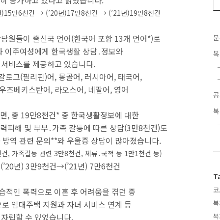
히 증가하고 있다고 밝혔습니다.
)15만6천건 → (’20년)17만8천건 → (’21년)19만8천건
원들이 출신국 언어(한국어 포함 13개 언어*)로
분
족과 이주여성에게 한국생활 상담․정보와
복
 서비스를 제공하고 있습니다.
로그(필리핀)어, 몽골어, 러시아어, 태국어,
 우즈베키스탄어, 라오스어, 네팔어, 영어
공
복
면, 총 19만8천건* 중 한국생활정보에 대한
폭력피해 및 부부․가족 갈등에 따른 상담(3만8천건)도
 방역 관련 문의**와 우울증 상담이 많아졌습니다.
, 가족갈등 관련 3만8천건, 체류․국적 등 1만1천건 등)
’20년) 3만9천건→(’21년) 7만6천건
T
코
습적인 폭력으로 이혼 후 어려움을 겪던 중
로 임대주택 지원과 자녀 서비스 연계 등
복
 자립할 수 있었습니다.
복