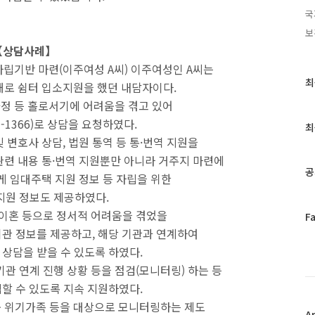
국
보
【상담사례】
립기반 마련(이주여성 A씨) 이주여성인 A씨는
최
최
로 쉼터 입소지원을 했던 내담자이다.
근
과정 등 홀로서기에 어려움을 겪고 있어
글
-1366)로 상담을 요청하였다.
과
최
인
 변호사 상담, 법원 통역 등 통·번역 지원을
기
련 내용 통·번역 지원뿐만 아니라 거주지 마련에
글
공
게 임대주택 지원 정보 등 자립을 위한
지원 정보도 제공하였다.
 이혼 등으로 정서적 어려움을 겪었을
페
F
이
기관
정보를 제공하고, 해당 기관과 연계하여
스
 상담을 받을 수 있도록 하였다.
북
기관 연계 진행 상황 등을 점검(모니터링) 하는 등
트
위
할 수 있도록 지속 지원하였다.
터
 중 위기가족 등을 대상으로 모니터링하는 제도
플
A