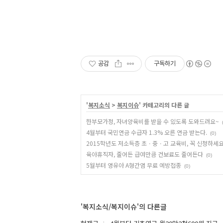
공감
구독하기
'
복지소식
>
복지이슈
' 카테고리의 다른 글
한부모가정, 자녀양육비를 받을 수 있도록 도와드려요~
4월부터 국민연금 수급자 1.3% 오른 연금 받는다.
(0)
2015학년도 저소득층 초ㆍ중ㆍ고 교육비, 꼭 신청하세요
육아휴직자, 줄어든 급여만큼 건보료도 줄어든다
(0)
5월부터 영유아 A형간염 무료 예방접종
(0)
'복지소식/복지이슈'의 다른글