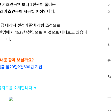
 기초연금액 보다 1천원이 줄어든
교
원의 기초연금이 지급될 예정입니다.
희
지급 대상자 선정기준액 상향 조정으로
최
최
7만명에서
463만7천명으로 늘 것
으로 내다보고 있습니
근
다.
글
과
최
인
기
글
 내용 함께 보실까요?
공
금 월20만2천600원 지급
페
F
이
스
 복지로를 소개합니다 ▼
북
트
위
터
플
A