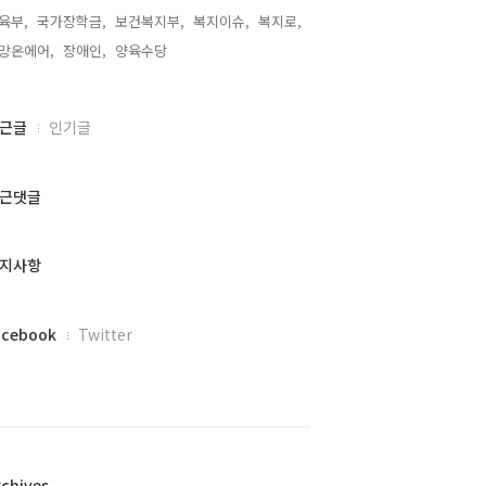
육부,
국가장학금,
보건복지부,
복지이슈,
복지로,
망온에어,
장애인,
양육수당,
근글
인기글
근댓글
지사항
acebook
Twitter
rchives