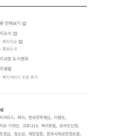
류 전체보기
지소식
복지이슈
홍보소식
지사항 & 이벤트
지생활
복지서비스 수급 후기
ag
지서비스,
복지,
한국장학재단,
이벤트,
지로 기자단,
코로나19,
복지포털,
온라인신청,
초연금,
청소년,
예방접종,
한국사회보장정보원,