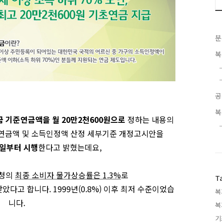
분
복
공
복
금 기준연금액을 월 20만2천600원으로
정하는 내용의
연금액 및 소득인정액 산정 세부기준 개정고시안을
1일부터 시행
한다고 밝혔는데요,
계청의
최종 소비자 물가상승률은
1.3%
로
T
 낮았다고 합니다.
1999년(0.8%) 이후 최저 수준이었습
복
니다.
복
기