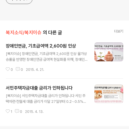
더보기
복지소식/복지이슈
의 다른 글
장애인연금, 기초급여액 2,600원 인상
글 내용
[복지이슈] 장애인연금, 기초급여액 2,600원 인상 물가상
승률을 반영한 장애인연금 급여액 현실화를 위해, 장애인
연금 기초급여액이 인상되었습니다. 2015년 4월부터 장
0
0
2015. 4. 21.
애인연금 기초급여액이 2,600원 인상한 20만 2,600원
으로 상향 되었습니다. 이번 기초급여액 인상은 실질적인
중증장애인 소득보장을 위해 기초급여액에 매년 물가상승
서민주택자금대출 금리가 인하됩니다
률을 반영토록 한 조치로 볼 수 있는데요, 장애인연금은 저
글 내용
소득 중증장애인에게 매월 지급하는 급여로서 2014년 법
[복지이슈] 서민주택자금대출 금리가 인하됩니다 서민 주
개정을 통해 수급대상을 소득하위 70%로 확대하였고 기
택마련·전월세 대출 금리가 이달 27일부터 0.2∼0.5%p
초급여액을 20만원으로 종전대비 2배 수준 인상한 이력이
내려갑니다. 주거비 마련 부담을 완화하기 위한 방안으로
있습니다. 또한 대상확대를 위해 1월부터 선정기준액을 전
1
0
2015. 4. 13.
임차보증금 반환보증 지원강화와 임차보증금·월세·구입자
년 대비 6.9% 상향하여 단독가구 93만원·부부가구 148
금 대출금리 인하, LH 전세→월세 전환율 인하와 같은 방
만8천원으로 인상하였으며 기본재산액 공제..
법들이 등장한 것인데요! 정부는 우선 임차보증금 반환보