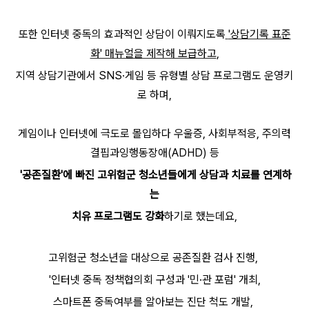
또한 인터넷 중독의 효과적인 상담이 이뤄지도록
'상담기록 표준
화' 매뉴얼을 제작해 보급하고
,
지역 상담기관에서 SNS·게임 등 유형별 상담 프로그램도 운영키
로 하며,
게임이나 인터넷에 극도로 몰입하다 우울증, 사회부적응, 주의력
결핍과잉행동장애(ADHD) 등
'공존질환'에 빠진 고위험군 청소년들에게 상담과 치료를 연계하
는
치유 프로그램도 강화
하기로 했는데요,
고위험군 청소년을 대상으로 공존질환 검사 진행,
'인터넷 중독 정책협의회 구성과
'민·관 포럼' 개최,
스마트폰 중독여부를 알아보는 진단 척도
개발,