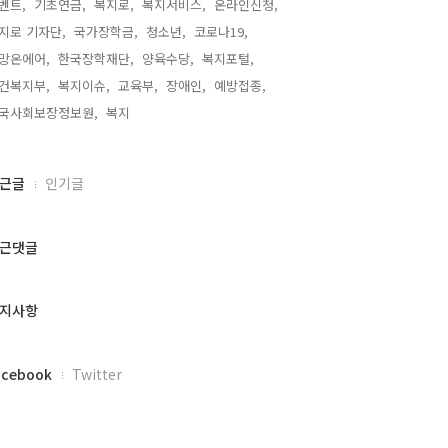
벤트,
기초연금,
복지로,
복지서비스,
온라인신청,
지로 기자단,
국가장학금,
청소년,
코로나19,
망온에어,
한국장학재단,
양육수당,
복지포털,
건복지부,
복지이슈,
교육부,
장애인,
예방접종,
국사회보장정보원,
복지,
근글
인기글
근댓글
지사항
acebook
Twitter