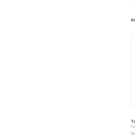
트
위
터
플
A
러
그
인
C
방
T
To
문
자
Ye