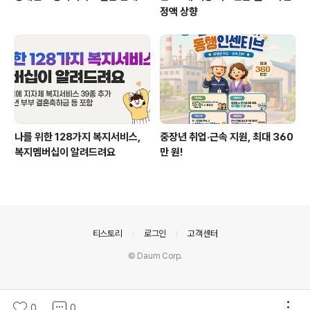
정액 상향
나를 위한 128가지 복지서비스,
중장년 취업·근속 지원, 최대 360
복지멤버십이 알려드려요
만 원!
의안내
티스토리
로그인
고객센터
© Daum Corp.
0
0