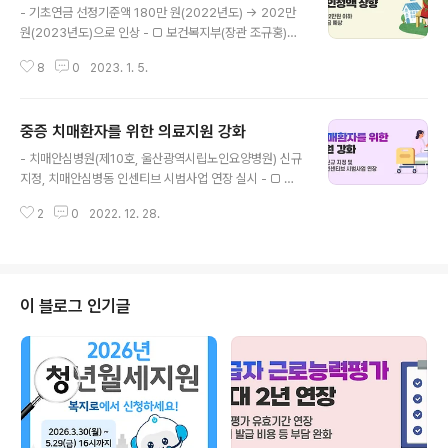
- 기초연금 선정기준액 180만 원(2022년도) → 202만
원(2023년도)으로 인상 - □ 보건복지부(장관 조규홍)는
2023년도 기초연금 선정기준액*을 단독가구 202만 원,
8
0
2023. 1. 5.
부부가구 323만 2,000원으로, 2022년 대비 22만 원
(단독가구 기준) 인상한다고 밝혔습니다. * 65세 이상 중
기초연금 수급자가 70%가 되도록 소득·재산수준, 생활실
중증 치매환자를 위한 의료지원 강화
태, 물가상승률 등을 고려하여 보건복지부 장관이 정하여
글 내용
고시하는 금액(법 제3조) 구분(가구) '22년 '23년 증가액
- 치매안심병원(제10호, 울산광역시립노인요양병원) 신규
(비율) 선정기준액 단독 180만 원 202만 원 22만 원(12.
지정, 치매안심병동 인센티브 시범사업 연장 실시 - □ 보
2%) 부부 288만 원 323.2만 원 35.2만 원(12.2%) ○
건복지부는 2022년 12월 22일(목) 중증 치매환자 전문
이에 따라, 노인 단독가구의 경우 2023년 ..
2
0
2022. 12. 28.
치료를 위하여 치매안심병원을 추가 지정하고 치료 활성화
를 위한 성과 기반의 건강보험 수가 시범사업을 연장 운영
한다고 밝혔습니다. □ 그간, 전국에 치매안심병원 9개소
가 지정·운영 중이었으며, 이번에 「울산광역시립노인요양
병원」이 제10호로 신규 지정되었습니다. ㅇ 치매안심병원
이 블로그 인기글
은 「치매관리법」제16조의4에 따라 중증 치매 환자*를 집
중적으로 치료·관리할 수 있는 시설‧인력 및 장비를 갖춘 경
우 보건복지부 장관이 지정하고 있습니다. * 치매에 동반되
는 행동심리증상(Behavioral Psychology Syndrom
e of Dementia..