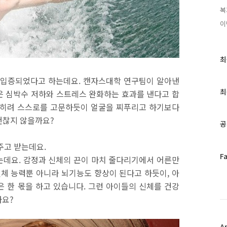
복
이
최
최
근
글
 입증되었다고 하는데요
.
캔자스대학 연구팀이 알아낸
과
최
은 심박수 저하와 스트레스 완화하는 효과를 낸다고 합
인
 오히려 스스로를 고문하듯이 얼굴을 찌푸리고 하기보다
기
괜찮지 않을까요
?
글
공
주고 받는데요
.
페
F
는데요
.
감정과 신체의 끈이 마치 줄다리기에서 어른만
이
신체 능력뿐 아니라 뇌기능도 향상이 된다고 하듯이
,
아
스
은 한 몫을 하고 있습니다
.
그런 아이들의 신체를 건강
북
트
까요
?
위
터
플
A