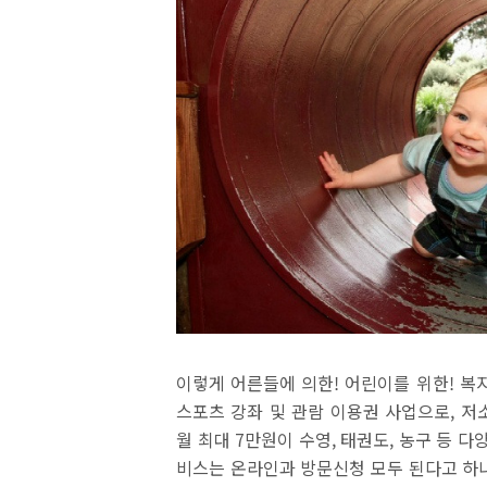
이렇게 어른들에 의한
!
어린이를 위한
!
복
스포츠 강좌 및 관람 이용권 사업으로
,
저
월 최대
7
만원이 수영
,
태권도
,
농구 등 다
비스는 온라인과 방문신청 모두 된다고 하