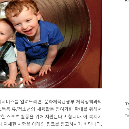
러
그
인
C
지서비스를 알려드리면
.
문화체육관광부 체육정책과의
방
T
소득층 유
/
청소년의 체육활동 참여기회 확대를 위해서
To
문
자
Ye
양한 스포츠 활동을 위해 지원된다고 합니다
.
이 복지서
수
니 자세한 사항은 아래의 링크를 참고하시기 바랍니다
.