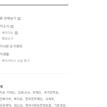
류 전체보기
지소식
복지이슈
홍보소식
지사항 & 이벤트
지생활
복지서비스 수급 후기
ag
지로 기자단,
코로나19,
장애인,
국가장학금,
건복지부,
복지로,
한국장학재단,
교육부,
망온에어,
청소년,
한국사회보장정보원,
기초연금,