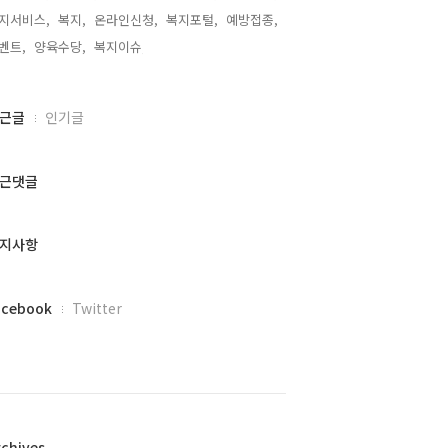
지서비스,
복지,
온라인신청,
복지포털,
예방접종,
벤트,
양육수당,
복지이슈,
근글
인기글
근댓글
지사항
acebook
Twitter
rchives