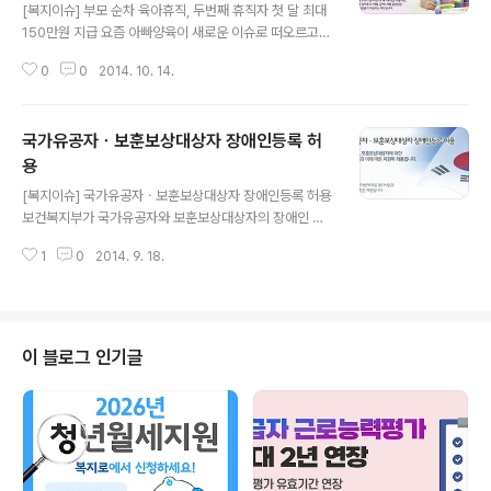
[복지이슈] 부모 순차 육아휴직, 두번째 휴직자 첫 달 최대
150만원 지급 요즘 아빠양육이 새로운 이슈로 떠오르고
있습니다. 친구 같은 아빠로 자녀와 함께 시간을 보내는 프
0
0
2014. 10. 14.
랜대디(Friendaddy)라는 단어도 종종 들리고 있는데요,
실제로 아이에게는 엄마와 마찬가지로 아빠 역시 꼭 필요
한 존재인 것은 더 말할 필요가 없겠죠? 그런 아이들과 아
국가유공자ㆍ보훈보상대상자 장애인등록 허
빠들에게 힘을 실어주는 소식입니다. 이번 달(10월) 부터
‘아빠의 달’ 육아휴직 급여, 육아기 근로시간 단축 급여 상
용
글 내용
향, 비정규직 육아휴직 중 재고용 지원제도가 새롭게 시행
[복지이슈] 국가유공자ㆍ보훈보상대상자 장애인등록 허용
됩니다. 어떤 제도인지 살펴볼까요? ➀ ‘아빠의 달’ 인센티
보건복지부가 국가유공자와 보훈보상대상자의 장애인 등
브 엄마와 아빠가 모두 육아휴직에 참여할 경우, 두 번째 육
록을 허용하는 장애인복지법 시행령 일부개정령안을 입법
아휴직 사용자의 1개월 급여를 높이는 제도입니다. 눈여겨
1
0
2014. 9. 18.
예고했다고 합니다. 개정안에는 ‘국가유공자 등 예우 및 지
볼 것은, 같은 ..
원에 관한 법률’과 ‘보훈보상대상자 지원에 관한 법률’에 따
른 국가유공자, 보훈보상대상자에 대한 장애인 등록과 이
에 따른 지원을 허용하도록 했습니다. 단, 국가유공자법에
따른 복지사업과 중복되는 지원은 제한됩니다. 이번 개정
이 블로그 인기글
안에 대해 의견이 있는 개인 또는 단체는 오는 11일까지 보
건복지부로 의견서를 제출하시면 됩니다. 자세한 소식을
더 알아볼까요? ☞(클릭) ▼ 또 다른 복지로를 소개합니다
▼