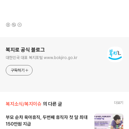
(새창열림)
로그 정보
복지로 공식 블로그
대한민국 대표 복지포털 www.bokjiro.go.kr
구독하기
더보기
복지소식/복지이슈
의 다른 글
부모 순차 육아휴직, 두번째 휴직자 첫 달 최대
150만원 지급
글 내용