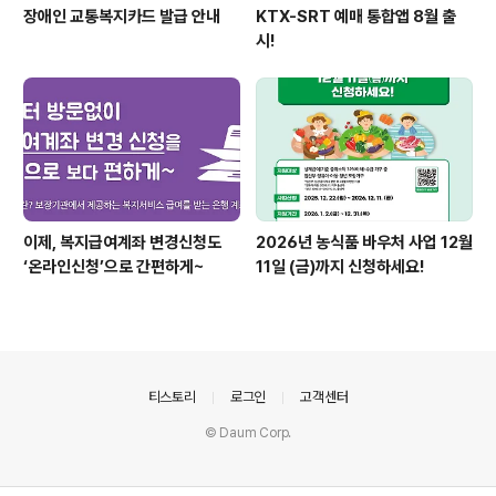
장애인 교통복지카드 발급 안내
KTX-SRT 예매 통합앱 8월 출
시!
이제, 복지급여계좌 변경신청도
2026년 농식품 바우처 사업 12월
‘온라인신청’으로 간편하게~
11일 (금)까지 신청하세요!
의안내
티스토리
로그인
고객센터
© Daum Corp.