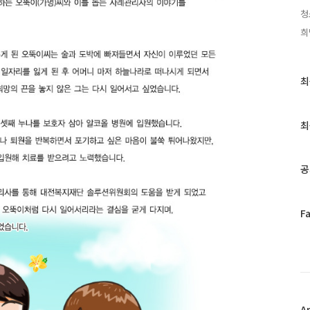
청
희
최
최
근
글
과
최
인
기
글
공
페
F
이
스
북
트
위
터
플
A