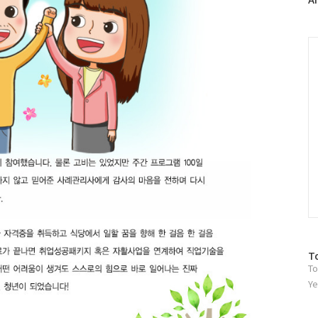
러
그
인
C
방
T
To
문
자
Ye
수