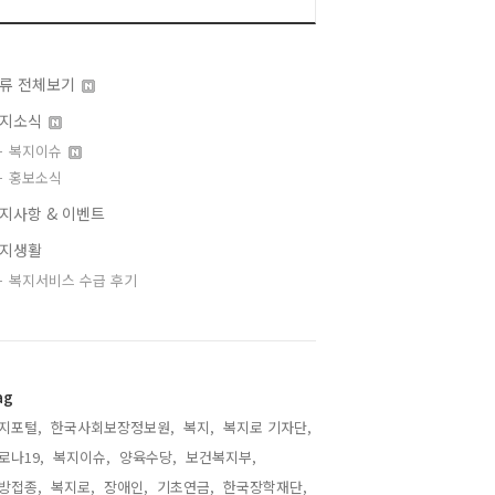
류 전체보기
지소식
복지이슈
홍보소식
지사항 & 이벤트
지생활
복지서비스 수급 후기
ag
지포털,
한국사회보장정보원,
복지,
복지로 기자단,
로나19,
복지이슈,
양육수당,
보건복지부,
방접종,
복지로,
장애인,
기초연금,
한국장학재단,