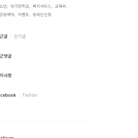
소년,
국가장학금,
복지서비스,
교육부,
망온에어,
이벤트,
온라인신청,
근글
인기글
근댓글
지사항
acebook
Twitter
rchives