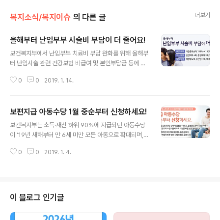
더보기
복지소식/복지이슈
의 다른 글
올해부터 난임부부 시술비 부담이 더 줄어요!
글 내용
보건복지부에서 난임부부 치료비 부담 완화를 위해 올해부
터 난임시술 관련 건강보험 비급여 및 본인부담금 등에 대
하여 종전보다 지원을 확대하기로 했다고 밝혔습니다. 그
0
0
2019. 1. 14.
동안 비급여로 운영되어왔던 난임부부의 치료비 지원사업
에 ‘17.10월부터 건강보험을 적용하여 난임치료 시술과정
을 표준화한 것인데요, 건강보험 적용 이후에는 저소득층
보편지급 아동수당 1월 중순부터 신청하세요!
에 대한 난임 치료비용 부담 완화를 위해 체외수정(신선배
글 내용
아)에 한해 비급여 비용을 지원해 왔으나 ‘19년부터 지원
보건복지부는 소득·재산 하위 90%에 지급되던 아동수당
대상과 내용을 확대하기로 하였다고 합니다! 올해부터 달
이 ‘19년 새해부터 만 6세 미만 모든 아동으로 확대되며, 1
라지는 난임시술 지원의 세부적인 내용은 다음과 같습니
월 중순부터 신청받기 시작할 예정이라고 밝혔습니다. 기
다. (지원대상) 기준중위소득 180%(130%→180%) 이
0
0
2019. 1. 4.
존에 아동수당을 신청했으나 소득·재산 기준 초과로 대상
하에게 까지 확대* ’18년 기준중위소득 2인가구 기준 13
에서 제외(탈락)된 아동도 법이 공포된 이후 읍면동 담당공
0%(370만 원), 180%(512만 원)(지..
무원이 직권으로 재신청할 예정이기 때문에, 별도 신청이
필요 없다고 하는데요! 반면, 아동수당을 한 번도 신청한 적
이 없는 아동이라면 직접 신청해야 아동수당을 받을 수 있
이 블로그 인기글
습니다. 아동수당 신청은 읍면동 주민센터에 방문하거나,
복지로 홈페이지(www.bokjiro.go.kr) 또는 모바일 애플