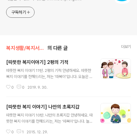
구독하기
더보기
복지생활/복지서비스 수급 후기
의 다른 글
[따뜻한 복지이야기] 2평의 기적
글 내용
따뜻한 복지 이야기 11탄. 2평의 기적 안녕하세요. 따뜻한
복지 이야기를 전해드리는, 저는 ‘따복이’입니다. 오늘은 조
그만 2평 방안에서 시작된 따뜻한 이야기인데요. 함께 만
0
0
2019. 9. 30.
나보실까요? 평소 금슬이 좋았던 L씨 부부는 하루하루 행
복한 삶을 살고 있었습니다.하지만, IMF 금융위기가 발생
하면서 남편 L씨는 오랫동안 다니던 직장을 잃게 되었고,그
[따뜻한 복지 이야기] 나만의 초록지갑
때부터 부부의 사이는 점점 멀어지게 되었습니다. 더 많은
글 내용
이야기가 궁금하시다면?▼복지로 '따뜻한 복지 이야기' 바
따뜻한 복지 이야기 10탄. 나만의 초록지갑 안녕하세요. 따
로가기▼ ▼ 또 다른 복지로를 소개합니다 ▼
뜻한 복지 이야기를 전해드리는, 저는 ‘따복이’입니다. 늘은
특별한 지갑을 갖고 있다는 한 복지사의 이야기입니다. 함
0
1
2015. 12. 29.
께 만나보실까요? 노원구에서 복지사로 일하는 조ㅇㅇ씨