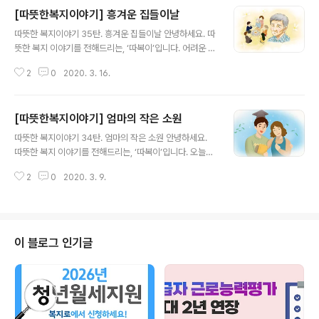
[따뜻한복지이야기] 흥겨운 집들이날
글 내용
따뜻한 복지이야기 35탄. 흥겨운 집들이날 안녕하세요. 따
뜻한 복지 이야기를 전해드리는, ‘따복이’입니다. 어려운 상
황에서도 이사를 못해 전전긍긍하던 어르신이여러 사람의
2
0
2020. 3. 16.
도움으로 안전한 보금자리로 이사할 수 있게 된 사연을 들
려드릴까합니다. 김흥수(가명)씨는 피난민 출신으로 일가
친척이라고는 하나 없이 혼자서 힘들게 사는 독거노인이었
[따뜻한복지이야기] 엄마의 작은 소원
습니다. 흥수씨가 주민센터에서 공공근로를 하던 중,같이
글 내용
일하던 사람들과 다같이 기초생활수급 신청을 했는데어쩌
따뜻한 복지이야기 34탄. 엄마의 작은 소원 안녕하세요.
다 보니 흥수씨만 대상자로 선정이 되었습니다.그러자 동
따뜻한 복지 이야기를 전해드리는, ‘따복이’입니다. 오늘은
네에 이상한 소문이 나서 흥수씨가 살고 있는 집의 집주인
안타까운 사연으로 사랑하는 남편과 부모님을 잃은 뒤하나
이 매일 새벽에 찾아와 문을 두드리고 시비를 걸더니 급기
2
0
2020. 3. 9.
뿐인 아들을 희망으로 여기고 살아가는 어느 어머니의 이
야 흥수씨를 때리기에 이르렀습니다. 더 많은 이야기가 궁
야기를 들려드릴까합니다. 김지연(가명)씨는 출산 후 건강
금하시다면?▼복지로 '따뜻한 복지 이야기' 바로가기▼..
이 급격히 나빠졌습니다. 지연씨의 친정 어머니는 지연씨
와 손자를 뒷바라지하시던 중 병을 얻어 돌아가셨고지연씨
아버지마저 그 충격에 병중에 눕게 되었습니다.지연씨가
이 블로그 인기글
간신히 건강을 회복했을 때 남편은 온데간데 없었고지연씨
곁에는 오로지 아들뿐이었습니다.그때부터 지연씨는 아들
과 단 둘이서 힘들게 살았습니다. 더 많은 이야기가 궁금하
시다면?▼복지로 '따뜻한 복지 이야기' 바로가기▼ ▼ 또
다른 복지로를 소개합니다 ▼