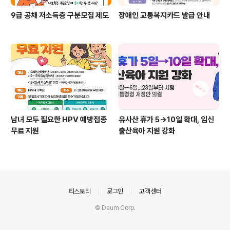
9급 공채 저소득층 구분모집 제도
장애인 교통복지카드 발급 안내
남녀 모두 필요한 HPV 예방접종
유사산 휴가 5→10일 확대, 임신
무료 지원
출산육아 지원 강화
의안내
티스토리
로그인
고객센터
© Daum Corp.