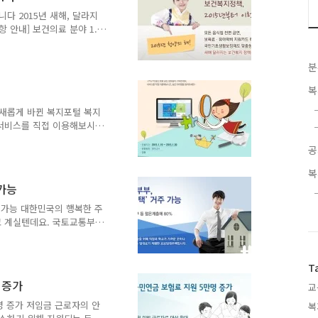
다 2015년 새해, 달라지
 안내] 보건의료 분야 1.
 국가예방접종 지원 확대 3.
 집중관리 전국 확대 및 의
분
. 3대 비급여 개선 7. 어르
치료제’ 환자 접근성 강화 9.
복
초생활보장제도 맞춤형 급여체
급복지지원 확대 12. 임신ㆍ
 새롭게 바뀐 복지포털 복지
..
 서비스를 직접 이용해보시
상당 외식상품권, 영화 2인
공
가도 남겨주시면, 당첨 확
함께 살펴볼까요? *이벤트진
복
15년 2월 4일(예정) 참여를 위
 가능
 의견제출 버튼을 통해 퀴즈
주 가능 대한민국의 행복한 주
고 계실텐데요. 국토교통부
자 선정기준을 확정하고 2
 이내인 사회초년생, 결혼한
년 동안 살 수 있게 됩니다.
T
요, 대학생과 사회초년생이
 증가
교
대 10년까지 살 수 있습니
생ㆍ신혼부부 등 젊은계층이
명 증가 저임금 근로자의 안
복
 산업단지에 공급하는 행복주