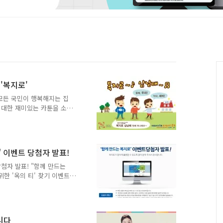
'복지로'
 모든 국민이 행복해지는 집
 대한 재미있는 카툰을 소
" 이벤트 당첨자 발표!
당첨자 발표! "함께 만드는
한 '옥의 티' 찾기 이벤트
께 진심으로 감사드리며, 당
다^^ 당첨자 확인하러 가기
니다