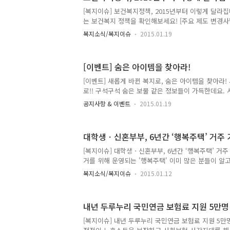
[복지이슈] 보건복지정책, 2015년부터 이렇게 달라집니
는 보건복지 정책을 확인해보세요! [주요 제도 변경사항
의료기사 등 면허신고제가 본격 시행됩니다 2. 어린이
복지소식/복지이슈
2015.01.19
노인 국가예방접종 지원 확대 4. 청소년 잠복결핵감염
료비 지원 확대 5. 4대 중증질환 건강보험 적용 확대 6
신 임플란트, 틀니 보험급여 대상 확대 8. ‘ 희귀질환
[이벤트] 숨은 아이템을 찾아라!
모든 음식점 전면 금연 사회복지 분야 10. 국민기
계 개편 11. 갑작스런 위기가구를 신속히 지원하는 긴
[이벤트] 새롭게 바뀐 복지로, 숨은 아이템을 찾아라!
출산ㆍ육아 바우처카드 통합 13. 산모ㆍ신생아 건강관
로!! 구석구석 숨은 보물 같은 정보들이 가득한데요.
고, 숨은 아이템과 관련된 퀴즈를 풀어주세요~ 5만원 
공지사항 & 이벤트
2015.01.19
예매권 등 다양한 상품을 드립니다! 복지로에 대한 평
률은 UP! 그럼, 숨은 아이템 퀴즈는 무엇인지 살짝 
행기간 : 15년 1월 19일~ 1월 30일 *당첨자 발표 : 
대학생ㆍ신혼부부, 6년간 ‘행복주택’ 거주
해서는 '이벤트 참여' 버튼을 클릭! 하시고, 정답 및
를 풀어주세요~ 그럼, 지금 바로 '복지로'로 Go Go!
[복지이슈] 대학생ㆍ신혼부부, 6년간 ‘행복주택’ 거
거를 위해 운영되는 '행복주택' 이미 많은 분들이 알
에서 ‘주택공급에 관한 규칙’을 개정해 행복주택 입주
복지소식/복지이슈
2015.01.12
월 27일부터 시행하게 되면 대학생과 취업한 지 5년
지 5년 이내의 신혼부부는 임대주택인 ‘행복주택’에 6
또 행복주택 물량의 80%는 젊은 계층에 공급되는데
내년 두루누리 국민연금 보험료 지원 5만명
거주 중 취업이나 결혼을 하고 입주 요건을 갖추면 최
다. 계층별 공급비율을 살펴보면 대학생ㆍ사회초년
[복지이슈] 내년 두루누리 국민연금 보험료 지원 5만
80%, 취약ㆍ노인계층 20%으로 구성되게 되는데,