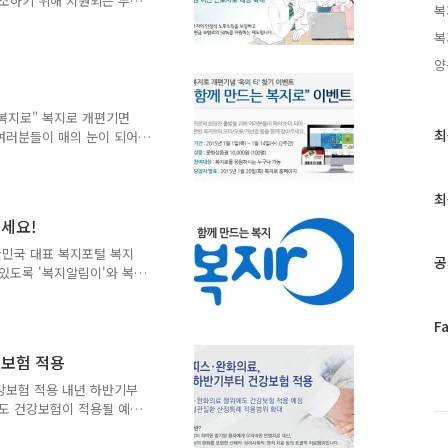
소하기 위해 지원되는 두루
복
두루누리 연금보험료 대상자
복
준소득월액) 135만원 미만
요, 정부에서 지속적으로 지
양
만 8,000개 사업장 214
니다. 관련하여 복지부는 "소
지원을 강화해 국민연금 사
 복지로" 복지로 개편기면
라고 밝혔습니다. 더 자세한
최
최
 여러분들이 매의 눈이 되어
근
요! 추첨을 통해 100분께
글
참여 가능하니, 많은 분들
월 14일(수)
과
최
인
주세요!
기
한민국 대표 복지포털 복지
글
공
 있도록 '복지알림이'와 복
활 중심의 복지정보를 제공
개해 드립니다. 내게 필요
페
F
정수급을 줄이기 위한 복지
이
릭! ▶
보험 적용
스
북
강보험 적용 내년 하반기부
트
도 건강보험이 적용될 예정
위
의위원회를 개최하고, 완화의
터
증 심장ㆍ뇌혈관질환 산정특