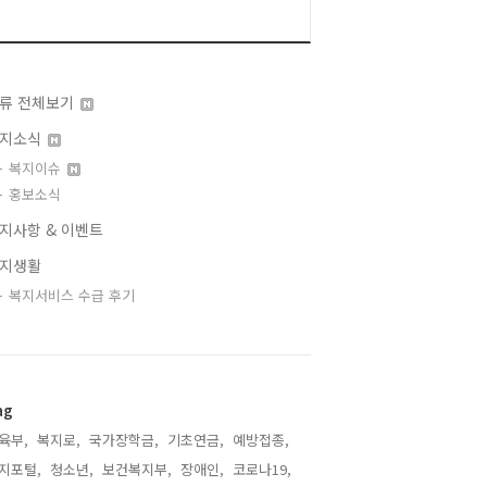
류 전체보기
지소식
복지이슈
홍보소식
지사항 & 이벤트
지생활
복지서비스 수급 후기
ag
육부,
복지로,
국가장학금,
기초연금,
예방접종,
지포털,
청소년,
보건복지부,
장애인,
코로나19,