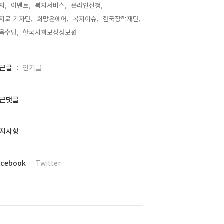
지,
이벤트,
복지서비스,
온라인신청,
지로 기자단,
희망온에어,
복지이슈,
한국장학재단,
육수당,
한국사회보장정보원,
근글
인기글
근댓글
지사항
acebook
Twitter