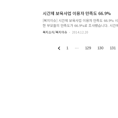
례 보장범위 확대 등을 심의ㆍ의결했다고 밝혔는데요
의위원회는 수가 적용 모델을 개발하게 되는데, 완화
시간제 보육사업 이용자 만족도 66.9%
부담이 되는 간병, 상급병실료(일부), 선택진료비를
요한 통증관리, 상담을 강화할 수 있는 방안으로 수
[복지이슈] 시간제 보육사업 이용자 만족도 66.9%
다. 아울러 건강보험정책심의위원회는 4대 중증질환 
한 부모들의 만족도가 66.9%로 조사됐습니다. 시간제
2월부터 심장ㆍ뇌혈관질환의 산정특..
명을 대상으로 지난 9월부터 최근까지 설문조사를 실
복지소식/복지이슈
2014.12.20
육에 대해 '만족한다' 혹은 '매우 만족한다'고 답한 
66.9%를 기록한 것인데요, 시간제 보육 서비스는 지
필요한 시간 만큼 보육 서비스를 이용하는 방식으로 
1
···
129
130
131
여부 등에 따라 '기본형'과 '맞벌이형'으로 구분되는데,
간까지 이용이 가능합니다. 현재 시범사업은 지난 7월2
관에서 진행중으로, 복지부는 내년에는 시간제 보육반을