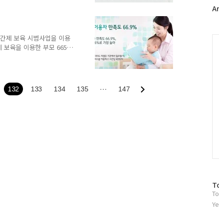
플
A
, 이에 따라 건강보험정책심
의료 수가는 환자들에게 큰
러
 급여화하고 완화의료에서 중
그
가를 개발하게 된다고 합니
인
 시간제 보육 시범사업을 이용
C
보장강화 계획에 따라 내년
 보육을 이용한 부모 665
시한 결과입니다. 시간제 보
응답자의 비율이 전체의
정된 기관에서 필요할 때,
운영됩니다. 부모의 맞벌이
132
133
134
135
···
147
 월 40시간에서 최대 80시
8일 시작해 현재 80개 기
 230곳까지 확대할 계..
방
T
To
문
자
Ye
수