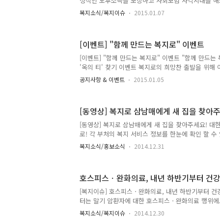
정적인 노후소득을 보장하고 사회보험 사각지대를 해
택은 산..
누리 사업을 아시나요? 2015년 1월부터 국민연금 
복지소식/복지이슈
2015.01.07
범위가 확대됩니다. 연금보험료 지원 대상이 월보수(기
근로자에서 140만원 미만 근로자로 확대되는 것인데
원대상을 확대해오고 있던 두루누리 사업은 현재까지 70
[이벤트] "함께 만드는 복지로" 이벤트
만 2,000명 근로자에게 9,071억원을 지원했다고 합
규모 사업장의 저임금근로자를 대상으로 연금보험료 
[이벤트] "함께 만드는 복지로" 이벤트 "함께 만드는
각지대 해소를 위해 지속적으로 노력해 나갈 계획"이
'옥의 티' 찾기 이벤트 복지로의 희망찬 출발을 위해
내용을..
개편된 복지로의 오타/오류/개선점 등을 함께 찾아주세
공지사항 & 이벤트
2015.01.05
문화상품권을 드립니다. 복지로를 응원하시는 누구나 
의 참여를 기다립니다! 기간: 2015년 1월 1일(목) ~ 1
[동영상] 복지로 삼남매에게 새 집을 찾아
[동영상] 복지로 삼남매에게 새 집을 찾아주세요! 대
로! 각 부처의 복지 서비스 정보를 한눈에 확인 할 수
지서비스 온라인 신청, 우리동네 시설찾기 등의 실생
복지소식/홍보소식
2014.12.31
하는 대한민국 대표 복지포털 '복지로'를 영상으로 소
한 복지혜택을 찾고 도움이 필요한 이웃을 살피고 부
로 삼남매의 새 집을 함께 구경해 볼까요? 바로가기 클
호스피스ㆍ완화의료, 내년 하반기부터 건강
[복지이슈] 호스피스ㆍ완화의료, 내년 하반기부터 건
터는 말기 암환자에 대한 호스피스ㆍ완화의료 행위에
입니다. 보건복지부는 19일 제20차 건강보험정책심
복지소식/복지이슈
2014.12.30
료 건강보험 수가 적용 방향을 보고하는 동시에 중