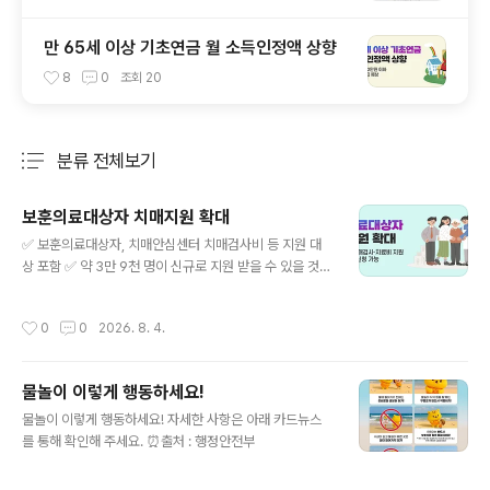
만 65세 이상 기초연금 월 소득인정액 상향
8
0
조회
20
분류 전체보기
주요 글 목록
보훈의료대상자 치매지원 확대
글 내용
✅ 보훈의료대상자, 치매안심센터 치매검사비 등 지원 대
상 포함 ✅ 약 3만 9천 명이 신규로 지원 받을 수 있을 것으
로 전망 보건복지부(장관 정은경)와 국가보훈부(장관 권오
을)는 부처 간 협의를 거쳐, 보훈의료대상자*와 그 가족들
작성시간
0
0
2026. 8. 4.
이 거주지 인근 병·의원이나 치매안심센터를 통해 치매검
사비와 치매치료관리비** 지원을 받을 수 있도록 하여 원
거리 의료기관 이용 등에 따른 불편을 해소하고 보훈의료
물놀이 이렇게 행동하세요!
대상자들의 의료서비스 접근성과 편의성 등을 강화하기로
글 내용
했다고 밝혔다. * 국가보훈대상자 중 보훈의료지원 혜택을
물놀이 이렇게 행동하세요! 자세한 사항은 아래 카드뉴스
받는 사람, 보훈병원 등 이용 시 치료비 감면 등의 지원 부
를 통해 확인해 주세요. ⏰출처 : 행정안전부
여 ** 일정 소득기준에 따라, 치매검사비(진단검사 : 1인당
15만 원 상한, 감별검사 : 의료기관 종별로 1인당 11만 원