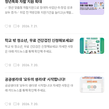
청년특화 자활 지원 확대
글 내용
✅ 청년 맞춤형 자활지원으로 참여자·사업단·취·창업 성과
모두 증가✅ 취업 전 역량강화 지원기간을 늘리고(6개월→
1년)✅ 인턴처 DB 구축, 청년미래센터-광역자활센터 연계
추진 앞으로 자활 청년들의 자립준비 수준과 속도를 고려
작성시간
0
0
2026. 7. 21.
한 맞춤형 지원이 더욱 강화된다. 취·창업 기초역량을 키우
는 역량강화 지원기간을 6개월에서 1년으로 확대하고, 청
년미래센터와의 협력체계 구축으로 취약청년 발굴과 자활
학교 밖 청소년, 무료 건강검진 신청해보세요!
연계를 강화한다. 아울러 자활청년 인턴처 DB를 구축하여
글 내용
다양한 일경험 기회를 확대하고, 청년들의 안정적인 자립
학교 밖 청소년, 무료 건강검진 신청해보세요! 자세한 사항
을 적극 지원할 계획이다. 보건복지부(장관 정은경)와 한국
은 아래 카드뉴스를 통해 확인해 주세요.
자활복지개발원(원장 김경환)은 청년특화자활사업(청년자
립도전자활사업단)에 대한 자활 청년들의 관심과 참여가
작성시간
0
0
2026. 7. 20.
확대되고 성과도 나타나고 있음에 발맞춰, 자활참여..
공공생리대 '모두의 생리대' 시작합니다!
글 내용
공공생리대 '모두의 생리대' 시작합니다! 자세한 사항은 아
래 카드뉴스를 통해 확인해 주세요.
작성시간
0
0
2026. 7. 20.