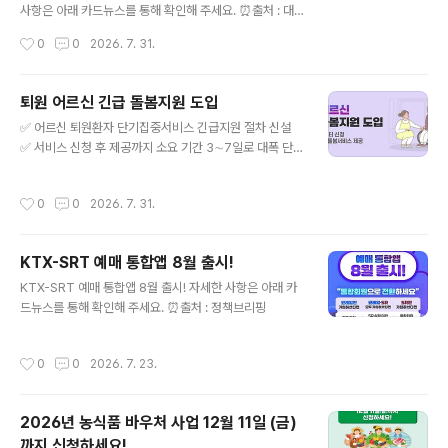
사항은 아래 카드뉴스를 통해 확인해 주세요. ⏰출처 : 대
한민국 정책브리핑
작성시간
0
0
2026. 7. 31.
퇴원 어르신 긴급 돌봄지원 도입
글 내용
✅ 어르신 퇴원환자 단기집중서비스 긴급지원 절차 신설
✅ 서비스 신청 후 제공까지 소요 기간 3∼7일로 대폭 단
축, 지역사회 복귀 골든타임 확보 【관련 국정과제】 78. 지
금 사는 곳에서 누리는 통합돌봄 보건복지부는 퇴원 후 돌
작성시간
0
0
2026. 7. 31.
봄이 시급한 어르신들이 필요한 서비스를 더욱 신속하게
받을 수 있도록 노인맞춤돌봄 퇴원환자 단기집중서비스에
'긴급지원 절차'를 신설하여 신청부터 서비스 제공까지의
KTX-SRT 예매 통합앱 8월 출시!
기간을 3~7일로 단축해 퇴원 직후 돌봄 공백을 줄이고, 어
글 내용
르신의 안정적인 지역사회 복귀를 지원할 계획이다. 보건
KTX-SRT 예매 통합앱 8월 출시! 자세한 사항은 아래 카
복지부(장관 정은경)는 퇴원한 어르신들의 신속한 지역사
드뉴스를 통해 확인해 주세요. ⏰출처 : 정책브리핑
회 복귀를 지원하기 위해 7월 27일(월)부터 노인맞춤돌봄
퇴원환자 단기집중서비스에 긴급지원 절차를 신설·운영한
작성시간
0
0
2026. 7. 23.
다고 밝혔다. 의료‧요양 통합돌봄 시행과 함..
2026년 농식품 바우처 사업 12월 11일 (금)
까지 신청하세요!