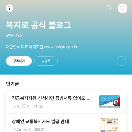
검색하기
티스토리
복지로 공식 블로그
구독자
125
대한민국 대표 복지포털 www.bokjiro.go.kr
구독하기
방명록
신고하기 레이어
열기
인기글
긴급복지지원 신청하면 증빙서류 없어도 이
틀내 지원
3
4
조회
28
장애인 교통복지카드 발급 안내
26
0
조회
21