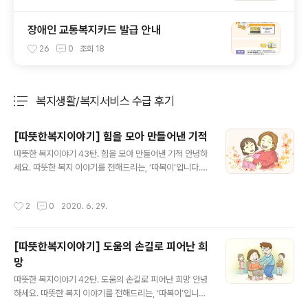
장애인 교통복지카드 발급 안내
26
0
조회
18
복지생활/복지서비스 수급 후기
분류 전체보기
주요 글 목록
[따뜻한복지이야기] 힘을 모아 만들어낸 기적
글 내용
따뜻한 복지이야기 43탄. 힘을 모아 만들어낸 기적 안녕하
세요. 따뜻한 복지 이야기를 전해드리는, ‘따복이’입니다.
오늘은 혼자서 딸을 키우며 힘겹게 살던 어머니가여러 기
관과 사람들의 도움을 받아 원하던 치과 치료도 받고 다시
작성시간
2
0
2020. 6. 29.
금 희망을 찾게된 사연을 들려드릴까 합니다. 김순자(가명)
씨는 한 번도 넉넉하게 살았던 적이 없었습니다.술 먹고 폭
력과 도박을 일삼던 전 남편 때문에혼자서 가정의 생계를
[따뜻한복지이야기] 도움의 손길로 피어난 희
책임질 수밖에 없었습니다.이를 위해 공사장에서 벽돌을
망
나르고 식당에서 설거지하는 등의 일을 했는데, 그 과정에
글 내용
서 허리를 다치게 되었습니다.인형 눈 붙이는 일을 했지만
따뜻한 복지이야기 42탄. 도움의 손길로 피어난 희망 안녕
그것만으로는 딸과 함께 살아가기가 힘들었습니다. 더 많
하세요. 따뜻한 복지 이야기를 전해드리는, ‘따복이’입니다.
은 이야기가 궁금하시다면?▼복지로 '따뜻한 복지 이야기'
오늘은 어머니의 파킨슨병 때문에 간단한 청소조차 할 수