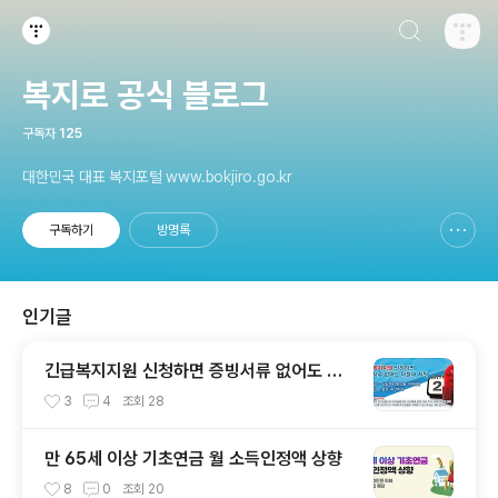
검색하기
티스토리
복지로 공식 블로그
구독자
125
대한민국 대표 복지포털 www.bokjiro.go.kr
구독하기
방명록
신고하기 레이어
열기
인기글
긴급복지지원 신청하면 증빙서류 없어도 이
틀내 지원
3
4
조회
28
만 65세 이상 기초연금 월 소득인정액 상향
8
0
조회
20