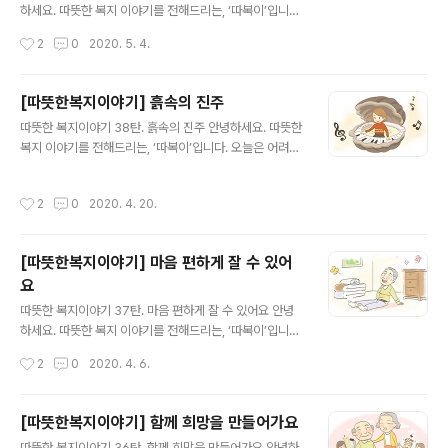
주지 못할 때가 많아졌습니다.집에는 월세체납 고지서, 공
하세요. 따뜻한 복지 이야기를 전해드리는, ‘따복이’입니다.
과금 체납 고지서, 단전 예고장이 쌓여갔습니다. 더 많은 이
오늘은 검게 썩어 들어간 치아 때문에 사람들을 만날 때마
작성시간
2
0
2020. 5. 4.
야기가 궁금하시다면?▼복지로 '따뜻한 복..
다움츠러들고 일자리도 구해지지 않아스트레스와 두려움
에 시달리던 김현옥(가명)씨가주변의 도움으로 치과 치료
를 받은 후밝고 산뜻한 본래의 삶을 되찾게 된 사연을 들려
[따뜻한복지이야기] 흙속의 진주
드릴게요. 김현옥씨가 20대의 성인 아들과 함께 살고 있는
글 내용
따뜻한 복지이야기 38탄. 흙속의 진주 안녕하세요. 따뜻한
작은 방에는옷가지가 산더미처럼 쌓여 있었고, 도시가스는
복지 이야기를 전해드리는, ‘따복이’입니다. 오늘은 어려운
끊긴 지 오래였습니다.월세도 많이 밀려 집주인으로부터
가정환경에서도 희망을 잃지 않고스스로 피아노와 미술을
나가달라는 요구를 받고 있었던 현옥씨는공공근로 탈락 후
익히던 어린 소녀가주변 사람들의 도움으로 배움의 기회를
몇 달째 일자리를 구하지 못하는 상황이었습니다.그나마
작성시간
2
0
2020. 4. 20.
얻게 된 사연을 들려드릴까 합니다. 푸름이(가명)의 가족은
생활을 이어갈 유일한 수입은 아들의 아르바이트 뿐이었는
아버지와 오빠까지 세 명입니다.푸름이는 피아노학원이나
데,이런 현옥씨 모자의 처지를 딱하게 여긴 이웃이..
미술학원 다니는 아이들을 부러워하면서도한 번도 학원 보
[따뜻한복지이야기] 마음 편하게 잘 수 있어
내달라고 떼를 써본 적이 없습니다.대신 친구들이 피아노
요
를 치는 것을 어깨 너머로 보고 배워컴퓨터 자판을 피아노
글 내용
건반 삼아 익히고, 연습장을 스케치북 삼아 혼자서 그림을
따뜻한 복지이야기 37탄. 마음 편하게 잘 수 있어요 안녕
그리고 또 그렸습니다. 더 많은 이야기가 궁금하시다면?▼
하세요. 따뜻한 복지 이야기를 전해드리는, ‘따복이’입니다.
복지로 '따뜻한 복지 이야기' 바로가기▼ ▼ 또 다른 복지
오늘 들려드릴 이야기는 하루 아침에 삶의 터전을 잃고떠
작성시간
2
0
2020. 4. 6.
로를 소개합니다 ▼
돌이로 지내던 어르신이주변의 도움으로 안정된 보금자리
를 찾게 된 사연입니다. 이영복(가명)씨는 동대문 평화시장
에서 점포를 운영하며 살았습니다.하지만 시장을 찾는 손
[따뜻한복지이야기] 함께 희망을 만들어가요
님들이 점차 뜸해지면서 가게 운영이 어려워졌습니다.몇
글 내용
따뜻한 복지이야기 36탄. 함께 희망을 만들어가요 안녕하