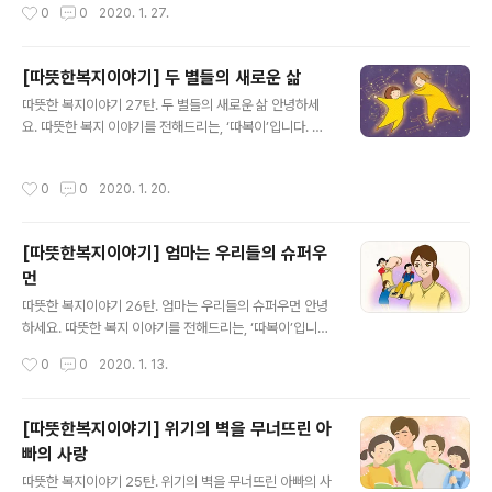
작성시간
0
0
2020. 1. 27.
들려드릴까합니다. 고아였던 영진 씨는 '재건대'라고 불리
뜻한 복지 이야기' 바로가기▼ ▼ 또 다른 복지로를 소개합
는 쓰레기 수거 집단에서 태어났습니다.성장한 후에는 잠
니다 ▼
시 건설 현장에서 일하기도 했지만나이들고 몸이 약해저
[따뜻한복지이야기] 두 별들의 새로운 삶
그마저도 할 수 없게 되자 어쩔 수 없이 폐품 수집을 다시금
글 내용
시작했습니다.그러다가 우연히 발견한 빈 집에서 혼자 살
따뜻한 복지이야기 27탄. 두 별들의 새로운 삶 안녕하세
게 되었는데, 그 집은 물도 나오지 않고 전기와 난방이 되지
요. 따뜻한 복지 이야기를 전해드리는, ‘따복이’입니다. 오
않는 곳이었습니다. 더 많은 이야기가 궁금하시다면?▼복
늘은 서커스 단원이었던 아빠를 따라 다니느라 학교를 갈
지로 '따뜻한 복지 이야기' 바로가기▼ ▼ 또 다른 복지로
수 없었던 쌍둥이 자매가지역사회의 도움으로 중학교에 입
작성시간
0
0
2020. 1. 20.
를 소개합니다 ▼
학하게 된 이야기를 들려 드릴까 합니다. 쌍둥이 자매인 한
별이, 새별이는 또래 아이들이 학교에서 공부하는 동안집
안에서 둘이서만 시간을 보냈습니다.워낙 집 안에서만 생
[따뜻한복지이야기] 엄마는 우리들의 슈퍼우
활하다 보니 주변에 사는 이웃들은 그 집에 중학교 갈 나이
먼
의 쌍둥이 자매가 있다는 사실조차 모를 정도였습니다. 더
글 내용
많은 이야기가 궁금하시다면?▼복지로 '따뜻한 복지 이야
따뜻한 복지이야기 26탄. 엄마는 우리들의 슈퍼우먼 안녕
기' 바로가기▼ ▼ 또 다른 복지로를 소개합니다 ▼
하세요. 따뜻한 복지 이야기를 전해드리는, ‘따복이’입니다.
오늘은 외모 콤플렉스를 극복하고 취업에 성공, 혼자서 세
작성시간
0
0
2020. 1. 13.
자녀를 키워내고 있는씩씩한 젊은 엄마의 이야기를 들려드
릴까 합니다. 김정희(가명)씨네 가정에 불행이 찾아온 것은
4년 전이었습니다.화물차 운전을 하며 5명인 가족의 생계
[따뜻한복지이야기] 위기의 벽을 무너뜨린 아
를 책임지고 있던 정희씨의 남편이 빚 독촉에 시달리던 중
빠의 사랑
잘못된 선택을 저질렀고 수감되어 가족들과 떨어져 있게
글 내용
된 것입니다. 더 많은 이야기가 궁금하시다면?▼복지로
따뜻한 복지이야기 25탄. 위기의 벽을 무너뜨린 아빠의 사