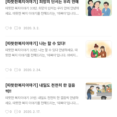
[따뜻한복지이야기] 희망의 단서는 우리 안에
아버지마저 그 충격에 병중에 눕게 되었습니다.지연씨가
글 내용
간신히 건강을 회복했을 때 남편은 온데간데 없었고지연씨
따뜻한 복지이야기 33탄. 희망의 단서는 우리 안에 안녕하
곁에는 오로지 아들뿐이었습니다.그때부터 지연씨는 아들
세요. 따뜻한 복지 이야기를 전해드리는, ‘따복이’입니다.
과 단 둘이서 힘들게 살았습니다. 더 많은 이야기가 궁금하
오늘은 생활고로 낙심한 남편과 아들을 격려하며끝까지 희
시다면?▼복지로 '따뜻한 복지 이야기' 바로가기▼ ▼ 또
망을 잃지 않은 엄마의 이야기를 들려드릴까합니다. 한경
작성시간
0
0
2020. 3. 2.
다른 복지로를 소개합니다 ▼
진(가명)씨는 실직한 뒤, 눈앞이 캄캄했습니다. 그녀에게는
남편과 다 큰 아들이 있었지만 남편은 사업 실패 이후 집안
에서만 지내며 술을 찾는일이 잦아졌고,아들은 건강이 좋
[따뜻한복지이야기] 나는 할 수 있다!
지 않아 병원에 입원과 퇴원을 반복하는 상황이었습니다.
글 내용
그런 상황에서 경진씨마저 실직을 하게 된 것이었습니다.
따뜻한 복지이야기 32탄. 나는 할 수 있다 안녕하세요. 따
설상가상으로 경진 씨의 남편이 쓰러져 급히 대학병원 응
뜻한 복지 이야기를 전해드리는, ‘따복이’입니다. 아버지가
급실로 옮겨지게 되자치료비를 감당할 수 없었던 경진씨는
남긴 빚과 관련된 어려운 법률 문제들을 하나하나 해결하
긴급 의료비 상담을 위해 구청으로 연락을 했습니다. 더 많
고, 미성년자임에도 불구하고 당당히 독립을 선언한 어느 1
작성시간
0
0
2020. 2. 24.
은 이야기가 궁금하시다면?▼복지로 '따뜻한 복..
0대 소녀의 이야기를 들려드릴까합니다. 소진이(가명)는
아버지, 새어머니와 함께 살던 소녀였습니다.어느 날, 아버
지가 갑작스럽게 돌아가시면서 평범한 10대소녀가 감당하
[따뜻한복지이야기] 내일도 천천히 한 걸음
기 힘들 만큼 많은 빚을 물려받게 되었습니다. 친모와는 연
씩!!
락조차 제대로 되지 않았고, 새어머니와 친할아버지는 소
글 내용
진이를 돌봐줄 여력이 없었습니다.소진이는 혼자서 인터넷
따뜻한 복지이야기 31탄. 내일도 천천히 한 걸음씩 안녕하
으로 공부하면서, '한정승인(상속받은 재산의 한도 안에서
세요. 따뜻한 복지 이야기를 전해드리는, ‘따복이’입니다. 1
만 피상속인의 채무에 대해 변제 의무를 지는 것)'이라는 것
0년간 집 밖을 나오지 않아 가족들을 애타게 했던 한 남자
작성시간
0
0
2020. 2. 17.
이 있다는 것을 알고 법원에 이를 요청..
의 이야기 들어보실래요? 단란했던 이강석(가명)씨네 가정