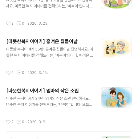
년 째 임대료가 밀려 보증금까지 넘어서 버리자점포 주인
세요. 따뜻한 복지 이야기를 전해드리는, ‘따복이’입니다.
은 영복씨에게 알리지도 않고 갑자기 점포 문을 잠가 버렸
밀린 병원비 때문에 퇴원도 못하던 할아버지와오랜 병간호
습니다.점포에서 먹고 자며 생활했던 영복씨로서는당장 지
와 경제적 어려움으로 지쳐있던 할머니, 두 어르신의 가족
낼곳 조차 마땅치 않게 되었습니다. 더 많은 이야기가 궁금
작성시간
2
0
2020. 3. 23.
들이 주변의 도움으로 새 출발의 기회를 얻게 된 사연을 들
하시다면?▼복지로 '따뜻한 복지 이야기' 바로가기▼ ▼
려드릴게요. 김정수(가명)씨는 아내인 순옥(가명)씨와 함께
또 다른 복지로를 소개합니다 ▼
지방에서 서울로 이사했습니다.서울에 사는 아들과 함께
[따뜻한복지이야기] 흥겨운 집들이날
살기 위해서였습니다.하지만 아들이 일자리를 얻지 못해월
글 내용
세와 공과금이 밀리고 아파도 병원에 갈 수 없는 상황이 되
따뜻한 복지이야기 35탄. 흥겨운 집들이날 안녕하세요. 따
었습니다.이대로는 안되겠다 싶었던 정수씨가 힘들지만 일
뜻한 복지 이야기를 전해드리는, ‘따복이’입니다. 어려운 상
을 얻어근무를 하던 중 뇌출혈로 쓰러지고 말았습니다. 더
황에서도 이사를 못해 전전긍긍하던 어르신이여러 사람의
많은 이야기가 궁금하시다면?▼복지로 '따뜻한 복지 이야
도움으로 안전한 보금자리로 이사할 수 있게 된 사연을 들
작성시간
2
0
2020. 3. 16.
기' 바로가기▼ ▼ 또 다른 복지로를 소개합..
려드릴까합니다. 김흥수(가명)씨는 피난민 출신으로 일가
친척이라고는 하나 없이 혼자서 힘들게 사는 독거노인이었
습니다. 흥수씨가 주민센터에서 공공근로를 하던 중,같이
[따뜻한복지이야기] 엄마의 작은 소원
일하던 사람들과 다같이 기초생활수급 신청을 했는데어쩌
글 내용
다 보니 흥수씨만 대상자로 선정이 되었습니다.그러자 동
따뜻한 복지이야기 34탄. 엄마의 작은 소원 안녕하세요.
네에 이상한 소문이 나서 흥수씨가 살고 있는 집의 집주인
따뜻한 복지 이야기를 전해드리는, ‘따복이’입니다. 오늘은
이 매일 새벽에 찾아와 문을 두드리고 시비를 걸더니 급기
안타까운 사연으로 사랑하는 남편과 부모님을 잃은 뒤하나
야 흥수씨를 때리기에 이르렀습니다. 더 많은 이야기가 궁
뿐인 아들을 희망으로 여기고 살아가는 어느 어머니의 이
작성시간
2
0
2020. 3. 9.
금하시다면?▼복지로 '따뜻한 복지 이야기' 바로가기▼..
야기를 들려드릴까합니다. 김지연(가명)씨는 출산 후 건강
이 급격히 나빠졌습니다. 지연씨의 친정 어머니는 지연씨
와 손자를 뒷바라지하시던 중 병을 얻어 돌아가셨고지연씨