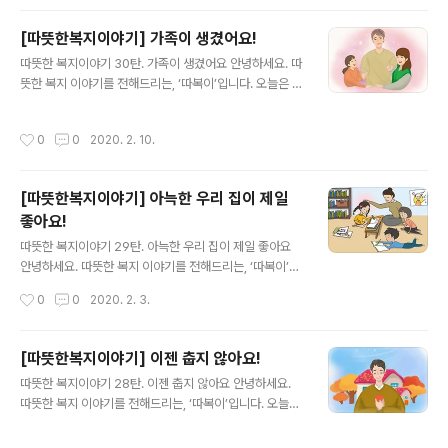
에 불행이 닥친 것은 10년 전이었습니다.네 식구의 가장으
로 성실하고 책임감이 강했던 강석씨가 근무 중 교통사고
[따뜻한복지이야기] 가족이 생겼어요!
를 당했던 것입니다.강석씨는 그때부터 폐쇄공포증과 대인
글 내용
따뜻한 복지이야기 30탄. 가족이 생겼어요 안녕하세요. 따
기피증이 생겼고 집 밖에 나갈 수도 없게 되었습니다.후유
뜻한 복지 이야기를 전해드리는, ‘따복이’입니다. 오늘은 평
증을 이겨내기 위해 사찰에 들어가 요양을 해보기도 했지
생을 혼자서 살아온 어르신과 시설에서 자라는 어린 소녀
만 불안과 초조한 마음은 사라지지 않았습니다. 더 많은 이
가소중한 인연을 맺게 된 이야기를 들려 드릴까 합니다. 윤
야기가 궁금하시다면?▼복지로 '따뜻한 복지 이야기' 바로
작성시간
0
0
2020. 2. 10.
정환(가명)씨는 어려서 부모를 여읜 뒤 70 평생을 혼자 살
가기▼▼ 또 다른 복지로를 소개합니다 ▼
아온 독거노인으로,건강도 좋지 않아 아무 일도 할 수 없는
형편이었습니다.그나마 있는 자동차 한 대에서 잠을 자고
[따뜻한복지이야기] 아늑한 우리 집이 제일
공원 노인복지관에서 식사와 화장실을 이용하며 생활을 이
좋아요!
어가던 어느날 정환씨는 '기초생활 수급권자 무상 주택 임
글 내용
대'라는 플랜카드를 보고혹시나 싶은 심정으로 조심스레
따뜻한 복지이야기 29탄. 아늑한 우리 집이 제일 좋아요
복지관을 찾아갔습니다. 더 많은 이야기가 궁금하시다면?
안녕하세요. 따뜻한 복지 이야기를 전해드리는, ‘따복이’입
▼복지로 '따뜻한 복지 이야기' 바로가기▼ ▼ 또 다른 복
니다. 오늘은 혼자서 세 아이를 키우며 꿋꿋이 사는어느 용
작성시간
0
0
2020. 2. 3.
지로를 소개합니다 ▼
감한 엄마의 이야기를 들려드릴까합니다. 남복순(가명)씨
가 세 자녀를 데리고 사는 집에살림살이라고는 옷걸이 하
나, TV 한 대가 전부였습니다.11세 딸아이가 "엄마, 저는
[따뜻한복지이야기] 이젠 춥지 않아요!
다른 건 없어도 돼요. 책상만 하나 있으면 소원이 없겠어
글 내용
따뜻한 복지이야기 28탄. 이젠 춥지 않아요 안녕하세요.
요"라고할 때마다 복순씨는 억장이 무너지는 것 같은 심정
따뜻한 복지 이야기를 전해드리는, ‘따복이’입니다. 오늘은
이었습니다.걸핏하면 손찌검을 하는 남편과 이혼 소송을
술의 힘을 빌려 추위와 고독을 견디던 영진(가명)씨가 주변
진행하며임시 보호시설에서 지내다가 퇴소한 지 얼마 안된
사람들의 관심과 애정으로 따뜻한 삶을 찾게 된 이야기를
때였습니다. 더 많은 이야기가 궁금하시다면?▼복지로 '따