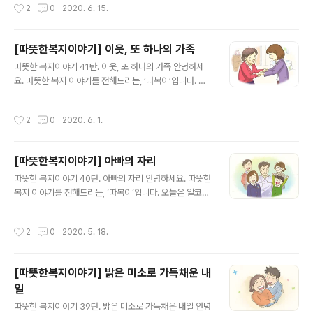
작성시간
2
0
2020. 6. 15.
바로가기▼ ▼ 또 다른 복지로를 소개합니..
없어힘겨워 하던 가족이 새 집처럼 깨끗한 집에서 살게된
사연을 들려드릴까 합니다. 이진영(가명)씨는 뇌병변 5급
장애인이며 파킨슨병으로몸이 전체적으로 굳어가는 바람
[따뜻한복지이야기] 이웃, 또 하나의 가족
에 제대로 움직이기 힘들었습니다.그러다 보니 정신적으로
글 내용
따뜻한 복지이야기 41탄. 이웃, 또 하나의 가족 안녕하세
힘들어 우울증 증세가 왔고다른 사람들이 자신을 불쌍하게
요. 따뜻한 복지 이야기를 전해드리는, ‘따복이’입니다. 오
쳐다보는 것 같아 외출하는 것도 싫어했습니다. 더 많은 이
늘은 장애를 가진 순례(가명)씨가 두 아들을 잃고 힘겹게
야기가 궁금하시다면?▼복지로 '따뜻한 복지 이야기' 바로
살아가던 중,많은 이들의 도움으로 어려운 상황을 극복하
가기▼ ▼ 또 다른 복지로를 소개합니다 ▼
작성시간
2
0
2020. 6. 1.
게 된 사연을 들려드릴까 합니다. 이순례(가명)씨는 지체장
애로 거동이 불편한 어르신입니다.그녀의 비극은 큰 아들
이 경매 관련 일을 하던 중 큰 빚을 지면서부터 시작되었습
[따뜻한복지이야기] 아빠의 자리
니다.큰 아들은 순례씨 명의의 빌라에서 담보 대출을 받고,
글 내용
그 밖의 재산을 전부 잃고 사라져 버렸습니다. 더 많은 이야
따뜻한 복지이야기 40탄. 아빠의 자리 안녕하세요. 따뜻한
기가 궁금하시다면?▼복지로 '따뜻한 복지 이야기' 바로가
복지 이야기를 전해드리는, ‘따복이’입니다. 오늘은 알코올
기▼ ▼ 또 다른 복지로를 소개합니다 ▼
성 치매를 앓는 아버지와 지내며 힘들어했던 아이들이주변
사람들과 친척들의 도움으로 서서히 밝은 모습을 되찾게
작성시간
2
0
2020. 5. 18.
된 사연을 들려드릴까 합니다. 황정남(가명)씨는 혼자서 중
학생 딸과 초등학생 아들을 키우는 가장입니다.삶의 고단
함을 잊기 위해 한 잔, 두 잔씩 마시던 술이점차 늘어 스스
[따뜻한복지이야기] 밝은 미소로 가득채운 내
로도 어찌할 수 없는 지경에 이르렀습니다.정남씨는 날짜
일
와 시간을 잊어 하루에도 수십 번 물어보고,쌀을 씻어놓고
글 내용
도 취사 버튼 누르는 방법을 잊어아이들에게 식사를 챙겨
따뜻한 복지이야기 39탄. 밝은 미소로 가득채운 내일 안녕