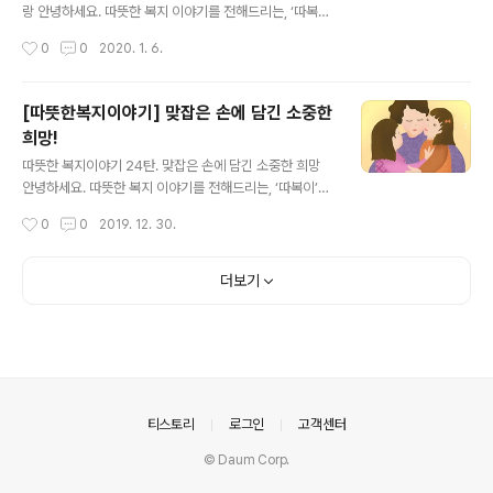
'따뜻한 복지 이야기' 바로가기▼ ▼ 또 다른 복지로를 소
랑 안녕하세요. 따뜻한 복지 이야기를 전해드리는, ‘따복
개합니다 ▼
이’입니다. 오늘은 가족의 사랑으로 그 어떤 두꺼운 위기의
작성시간
0
0
2020. 1. 6.
벽도 무너뜨릴 수 있었던용감한 아빠의 이야기를 들려드릴
까합니다. 사무실 용도로 쓰였던 컨테이너 박스는 용기(가
명)씨와 8살, 6살, 4살의 세 아이들이 함께 살고 있는 집이
[따뜻한복지이야기] 맞잡은 손에 담긴 소중한
었습니다.갑작스러운 이혼으로 아이들은 엄마 없이 불안한
희망!
마음이 점점 커져가는 상태였고,용기씨는 그런 아이들을
글 내용
돌보느라 정상적인 일자리를 얻을 수 없는 상황이었습니
따뜻한 복지이야기 24탄. 맞잡은 손에 담긴 소중한 희망
다. 더 많은 이야기가 궁금하시다면?▼복지로 '따뜻한 복
안녕하세요. 따뜻한 복지 이야기를 전해드리는, ‘따복이’입
지 이야기' 바로가기▼ ▼ 또 다른 복지로를 소개합니다
니다. 오늘은 한 엄마와 두 딸이 세상의 외면과 두려움을 이
작성시간
0
0
2019. 12. 30.
▼
겨내고 서로의 손을 꼭 잡은 채 다시 일어서게 됨 이야기를
전해드리려 합니다. 어느 날 불현듯 시청으로 찾아 온 미영
(가명)씨의 양 옆에는 열살 남짓해보이는 두 딸이 두려움과
더보기
호기심에 가득 찬 눈을 끔벅거리고 있었습니다.삐뚤어진
가발을 쓴 미영씨의 모습보다 더 눈에 띄는 것은 혹시라도
놓칠까 고사리같은 손으로 엄마의 손을 꼭 잡고 있는 두 아
이의 얼굴이었습니다. 더 많은 이야기가 궁금하시다면?▼
복지로 '따뜻한 복지 이야기' 바로가기▼ ▼ 또 다른 복지
로를 소개합니다 ▼
의안내
티스토리
로그인
고객센터
© Daum Corp.