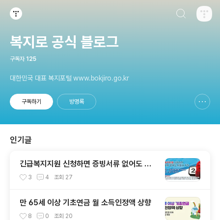
검색하기
티스토리
복지로 공식 블로그
구독자
125
대한민국 대표 복지포털 www.bokjiro.go.kr
구독하기
방명록
신고하기 레이어
열기
인기글
긴급복지지원 신청하면 증빙서류 없어도 이
틀내 지원
3
4
조회
27
만 65세 이상 기초연금 월 소득인정액 상향
8
0
조회
20