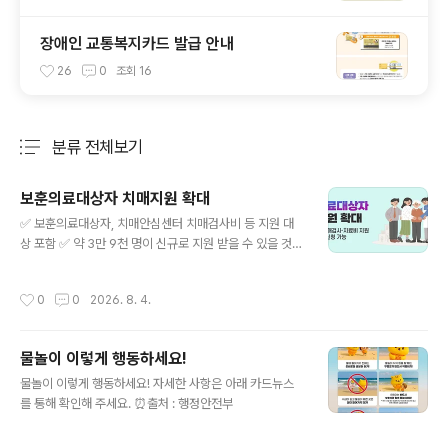
장애인 교통복지카드 발급 안내
26
0
조회
16
분류 전체보기
주요 글 목록
보훈의료대상자 치매지원 확대
글 내용
✅ 보훈의료대상자, 치매안심센터 치매검사비 등 지원 대
상 포함 ✅ 약 3만 9천 명이 신규로 지원 받을 수 있을 것으
로 전망 보건복지부(장관 정은경)와 국가보훈부(장관 권오
을)는 부처 간 협의를 거쳐, 보훈의료대상자*와 그 가족들
작성시간
0
0
2026. 8. 4.
이 거주지 인근 병·의원이나 치매안심센터를 통해 치매검
사비와 치매치료관리비** 지원을 받을 수 있도록 하여 원
거리 의료기관 이용 등에 따른 불편을 해소하고 보훈의료
물놀이 이렇게 행동하세요!
대상자들의 의료서비스 접근성과 편의성 등을 강화하기로
글 내용
했다고 밝혔다. * 국가보훈대상자 중 보훈의료지원 혜택을
물놀이 이렇게 행동하세요! 자세한 사항은 아래 카드뉴스
받는 사람, 보훈병원 등 이용 시 치료비 감면 등의 지원 부
를 통해 확인해 주세요. ⏰출처 : 행정안전부
여 ** 일정 소득기준에 따라, 치매검사비(진단검사 : 1인당
15만 원 상한, 감별검사 : 의료기관 종별로 1인당 11만 원